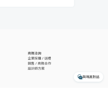
透過 Messenger 交談
透過 Instagram 交談
專人服務時間
每週一至週五 10:00 - 17:30
商務洽詢
收到訊息後，客服人員會於上述時間依序為您
企業採購 / 送禮
處理
銷售 / 商務合作
設計師方案
與瑪黑對話