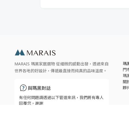
瑪
MARAIS 瑪黑家居選物 從細微的感動出發，透過來自
門
世界各地的好設計，傳遞最直接而純真的品味溫度。
瑪
關
夥
與瑪黑對話
有任何問題請透過以下管道來訊，我們將有專人
回覆您，謝謝
瑪黑線上客服