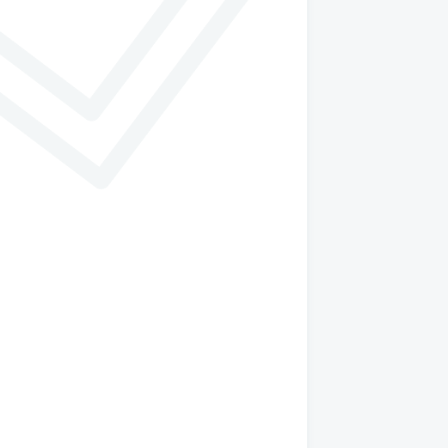
與瑪黑對話
若有任何產品相關或訂單服務問題？
請透過以下管道來訊，我們將有專人回覆您。
開啟 LINE 對話