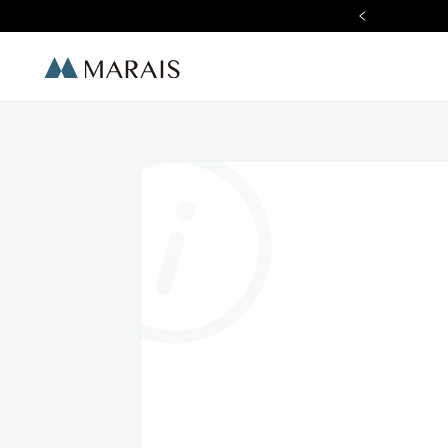
ummer Chill 夏日質感生活節
Marais