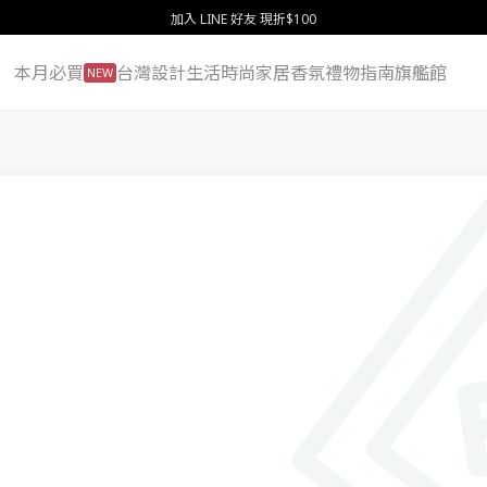
加入 LINE 好友 現折$100
本月必買
台灣設計
生活
時尚
家居
香氛
禮物指南
旗艦館
NEW