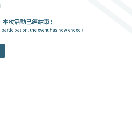
D
本次活動已經結束 !
 participation, the event has now ended !