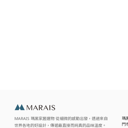
瑪
MARAIS 瑪黑家居選物 從細微的感動出發，透過來自
門
世界各地的好設計，傳遞最直接而純真的品味溫度。