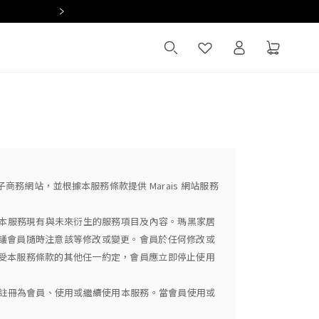
Summer Sale 全館滿 $2,000 現
之電子商務網站，並根據本服務條款提供 Marais 網站服務
受本服務現有與未來衍生的服務項目及內容。瑪黑家居
議會員隨時注意該等修改或變更。會員於任何修改或
受本服務條款的其他任一約定，會員應立即停止使用
得註冊為會員、使用或繼續使用本服務。當會員使用或