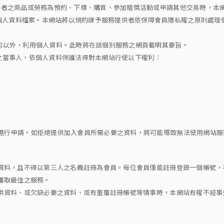
提供者之商品或勞務為預約、下標、購買、參加贈獎活動或申請其他交易時，本
個人資料檔案。本網站將以規約課予服務提供者依保障會員隱私權之原則處理
目的以外，利用個人資料。此時將在該個別服務之網頁載明其要旨。
料之當事人，依個人資料保護法得對本網站行使以下權利：
連絡進行申請。如拒絕提供加入會員所需必要之資料，將可能導致無法使用網站服
的資料，且不得以第三人之名義註冊為會員。每位會員僅能註冊登錄一個帳號
以獲取最佳之服務。
提供資料、或欠缺必要之資料、或有重覆註冊帳號等情事時，本網站有權不經