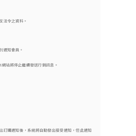
違反法令之資料。
別通知會員。
，本網站將停止繼續發送行銷訊息。
發出訂購通知後，系統將自動發出接受通知，但此通知