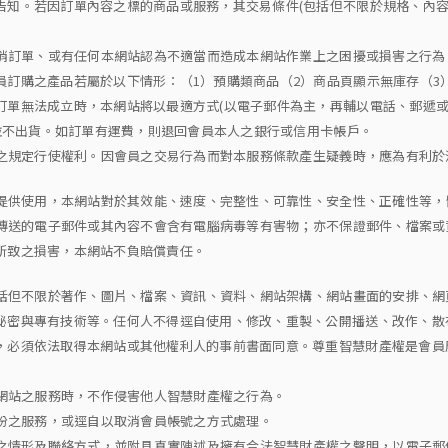
告知。若因訂單內容之標的商品或服務，其交易條件(包括但不限於規格、內容
取消訂單、或有任何本網站認為不適當而造成本網站作業上之困擾或損害之行
員訂購之產品若屬於以下情形：（1）預購類商品（2）商品頁顯示無庫存（3
訂單無法成立時，本網站將以最適方式(以電子郵件為主，再輔以電話、郵遞或
站並不出貨。如訂單有運費，則退回會員本人之銀行或信用卡帳戶。
法之規定行使權利。因會員之交易行為而對本服務條款產生疑義時，應為有利
況提供使用，本網站對於其效能、速度、完整性、可靠性、安全性、正確性等
所傳送的電子郵件或其內容不會含有電腦病毒等有害物；亦不保證郵件、檔案
所致之損害，本網站不負賠償責任。
包括但不限於著作、圖片、檔案、資訊、資料、網站架構、網站畫面的安排、
秘密與專有技術等。任何人不得逕自使用、修改、重製、公開播送、改作、散
，必須依法取得本網站或其他權利人的事前書面同意。尊重智慧財產權是會員
本網站之服務時，不作侵害他人智慧財產權之行為。
部份之服務，或逕自以取消會員帳號之方式處理。
及聯絡方式，並附具真實陳述及擁有合法智慧財產權之聲明，以電子郵件(E-mail)寄