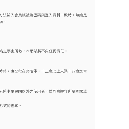
方法輸入會員帳號及密碼與登入資料一致時，無論是
項：
網站之事由所致，本網站將不負任何責任。
時時，應全程在旁陪伴，十二歲以上未滿十八歲之青
若係中華民國以外之使用者，並同意遵守所屬國家或
形式的檔案。