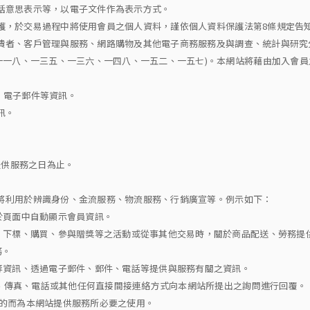
包括意思表示等，以電子文件作為表示方式。
保護，於交易過程中將使用會員之個人資料，謹依個人資料保護法第8條規定告
、消費者、客戶管理與服務、網路購物及其他電子商務服務及與調查、統計與研
一一八、一三五、一三六、一四八、一五二、一五七)。本網站將藉由加入會
話、電子郵件等資訊。
訊。
提供服務之日為止。
，亦將利用於辨識身份、金流服務、物流服務、行銷廣宣等。例示如下：
，於頁面中自動顯示會員資訊。
約、下標、購買、參與贈獎等之活動或從事其他交易時，關於商品配送、勞務
務。
誌等資訊、透過電子郵件、郵件、電話等提供與服務有關之資訊。
件、傳真、電話或其他任何直接間接連絡方式向本網站所提出之詢問進行回覆。
用目的而為本網站提供服務所必要之使用。