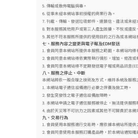
5. 傳輸或散佈電腦病毒。
6. 從事未經本網站事前授權的商業行為。
7. 刊載、傳輸、發送垃圾郵件、連鎖信、違法或未
8. 對本服務其他用戶或第三人產生困擾、不悅或違
9. 其他不符本服務所提供的使用目的之行為或本網
七、服務內容之變更與電子報及EDM發送
1. 會員同意本網站所提供本服務之範圍，本網站均
2. 會員同意本網站得依實際執行情形，增加、修改或
3. 會員同意本網站得不定期發送電子報或商品訊息
八、服務之停止、中斷
本網站將依一般合理之技術及方式，維持系統及服務
1. 本網站電子通信設備進行必要之保養及施工時。
2. 發生突發性之電子通信設備故障時。
3. 本網站申請之電子通信服務被停止，無法提供服務
4. 由於天災等不可抗力之因素或其他不可歸責於本
九、交易行為
1. 會員使用本服務進行交易時，應依據本網站所提
2. 會員同意使用本服務訂購產品時，於本網站通知