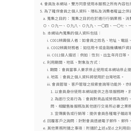
4. 會員及本網站，雙方同意使用本服務之所有內容
5. 為了確保會員之個人資料、隱私及消費者權益之
a. 蒐集之目的： 蒐集之目的在於進行行銷業務
Ｏ、Ｏ九一、Ｏ九八、Ｏ九九、一〇四、一〇七、
b. 本網站內蒐集的個人資料包括：
i. C001辨識個人者：如會員之姓名、地址、電
ii. C002辨識財務者：如信用卡或金融機構帳戶資
iii. C011個人描述：例如：性別、出生年月日等。
c. 利用期間、地區、對象及方式：
i. 期間：會員當事人要求停止使用或本網站停止
ii. 地區：會員之個人資料將使用於台灣地區。
iii. 會員管理、客戶管理之檢索查詢等功能外
1. 以會員身份使用本網站提供之各項服務時
2. 為遂行交易行為：會員對商品或勞務為預
問、相關售後服務及其他遂行交易所必要之業
3. 宣傳廣告或行銷等：提供會員各種電子雜
d. 回覆客戶之詢問：針對會員透過電子郵件、郵
e. 其他業務附隨之事項：附隨於上述a至d.之利