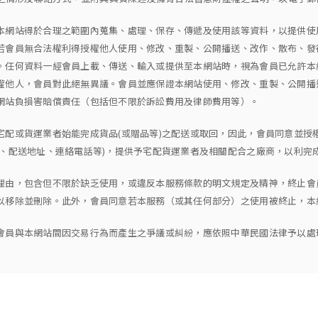
本網站得於合理之範圍內蒐集、處理、保存、傳遞及使用該等資料，以提供使
若會員無合法權利得授權他人使用、修改、重製、公開播送、改作、散布、發
。任何資料一經會員上載、傳送、輸入或提供至本網站時，視為會員已允許本
權他人，會員對此絕無異議。會員並應保證本網站使用、修改、重製、公開播
網站負損害賠償責任（包括但不限於訴訟費用及律師費用等）。
宅配或貨運業者始能完成貨品(或贈品等)之配送或取回，因此，會員同意並授
、配送地址、連絡電話等)，提供予宅配貨運業者及相關配合之廠商，以利完成
理由，包含但不限於缺乏使用，或違反本服務條款的明文規定及精神，終止會
以移除並刪除。此外，會員同意若本服務（或其任何部分）之使用被終止，本
會員與本網站間因交易行為而產生之爭議或糾紛，應依照中華民國法律予以處