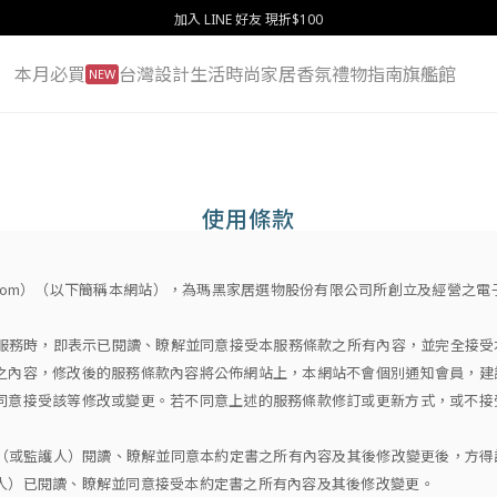
加入 LINE 好友 現折$100
本月必買
台灣設計
生活
時尚
家居
香氛
禮物指南
旗艦館
NEW
使用條款
oremarais.com）（以下簡稱本網站），為瑪黑家居選物股份有限公司所創立及經營
本服務時，即表示已閱讀、瞭解並同意接受本服務條款之所有內容，並完全接
之內容，修改後的服務條款內容將公佈網站上，本網站不會個別通知會員，建
同意接受該等修改或變更。若不同意上述的服務條款修訂或更新方式，或不接
長（或監護人）閱讀、瞭解並同意本約定書之所有內容及其後修改變更後，方
人）已閱讀、瞭解並同意接受本約定書之所有內容及其後修改變更。