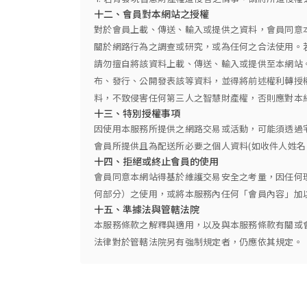
十二、會員對本網站之授權
對於會員上載、傳送、輸入或提供之資料，會員同意
關於網路行為之調查或研究，或為任何之合法使用。
請勿擅自將該資料上載、傳送、輸入或提供至本網站
布、發行、公開發表該等資料，並得將前述權利轉授
料，不致侵害任何第三人之智慧財產權，否則應對本
十三、特別授權事項
因使用本服務所提供之網路交易或活動，可能須透過
會員所提供且為配送所必要之個人資料(如收件人姓名
十四、拒絕或終止會員的使用
會員同意本網站得基於維護交易安全之考量，因任何
何部分）之使用，或將本服務內任何「會員內容」加
十五、準據法與管轄法院
本服務條款之解釋與適用，以及與本服務條款有關或
法律對於管轄法院另有強制規定者，仍應依其規定。