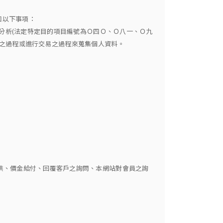
知以下事項：
究分析(法定特定目的項目編號為Ｏ四Ｏ、Ｏ八一、Ｏ九
員之過程或進行交易之過程來蒐集個人資料。
提供、價金給付、回覆客戶之詢問、本網站對會員之詢