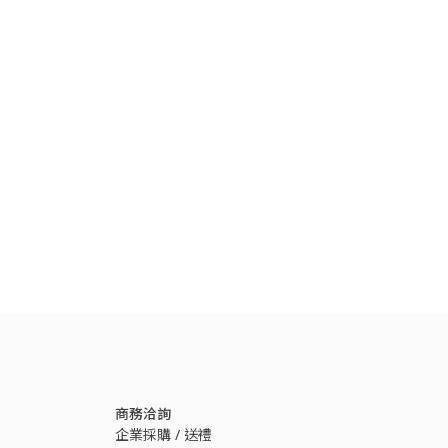
與瑪黑對話
若有任何產品相關或訂單服務問題？
請透過以下管道來訊，我們將有專人回覆您。
開啟 LINE 對話
透過 Messenger 交談
透過 Instagram 交談
專人服務時間
每週一至週五 10:00 - 17:30
收到訊息後，客服人員會於上述時間依序為您
處理
商務洽詢
企業採購 / 送禮