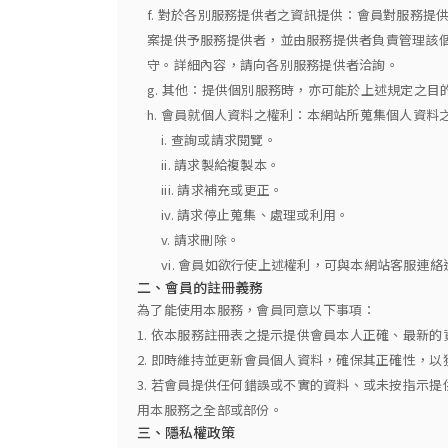
f. 對於各別服務提供者之資訊提供：會員對服務
案提供予服務提供者，並由服務提供者負責管理該
守。詳細內容，請向各別服務提供者洽詢。
g. 其他：提供個別服務時，亦可能於上述規定之
h. 會員就個人資料之權利：本網站所蒐集個人資
i. 查詢或請求閱覽。
ii. 請求製給複製本。
iii. 請求補充或更正。
iv. 請求停止蒐集、處理或利用。
v. 請求刪除。
vi. 會員如欲行使上述權利，可與本網站客服
二、會員的註冊義務
為了能使用本服務，會員同意以下事項：
1. 依本服務註冊表之提示提供會員本人正確、最新
2. 即時維持並更新會員個人資料，確保其正確性，
3. 若會員提供任何錯誤或不實的資料、或未按指示
用本服務之全部或部份。
三、隱私權政策