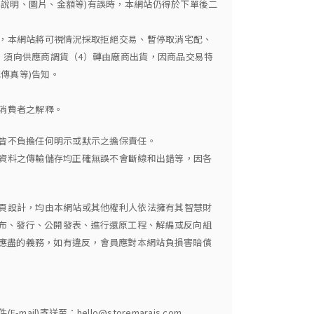
說明、圖片、金額等)有誤時，本網站仍得於下單後二
為，本網站將可視情況採取拒絕交易、暫停取消宅配、
）須向供應商調貨（4）轉由廠商出貨，因商品交易特
傳真等)告知。
於消費者之解釋。
，皆不負擔任何明示或默示之擔保責任。
或資料之傳輸儲存均正確無誤不會斷線和出錯等，因各
網頁設計，均由本網站或其他權利人依法擁有其智慧財
布、發行、公開發表、進行還原工程、解編或反向組
應盡的義務，如有違反，會員應對本網站負損害賠償
送至：hello@storemarais.com