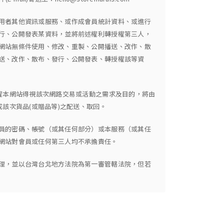
用者其他資訊或服務、或作成會員統計資料、或進行
行、公開發表某資料，並將前述權利轉授權第三人，
網站無條件使用、修改、重製、公開播送、改作、散
送、改作、散布、發行、公開發表、轉授權該等資
權本網站得視該次網路交易或活動之需求及目的，將由
該次貨品(或贈品等)之配送、取回。
員的密碼、帳號（或其任何部分）或本服務（或其任
網站對會員或任何第三人均不承擔責任。
理，並以台灣台北地方法院為第一審管轄法院，但若