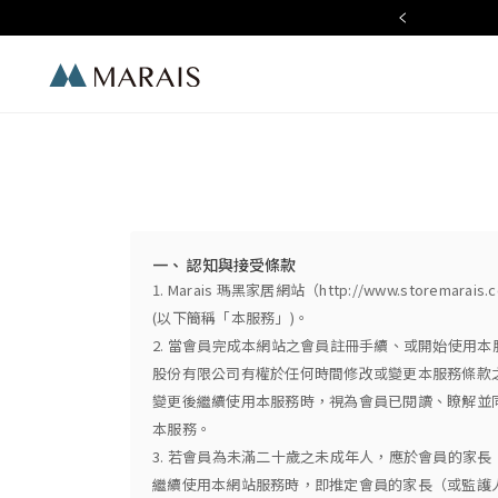
ummer Chill 夏日質感生活節
Marais
一、 認知與接受條款
1. Marais 瑪黑家居網站（http://www.st
(以下簡稱「本服務」)。
2. 當會員完成本網站之會員註冊手續、或開始使用
股份有限公司有權於任何時間修改或變更本服務條款
變更後繼續使用本服務時，視為會員已閱讀、瞭解並
本服務。
3. 若會員為未滿二十歲之未成年人，應於會員的家
繼續使用本網站服務時，即推定會員的家長（或監護