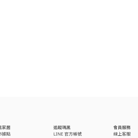
黑家居
追蹤瑪黑
會員服務
市據點
LINE 官方帳號
線上客服