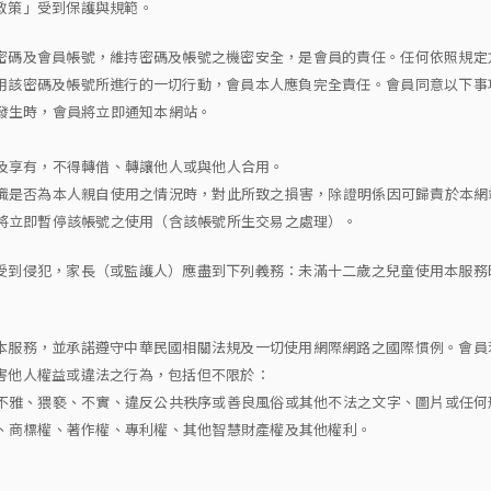
政策」受到保護與規範。
密碼及會員帳號，維持密碼及帳號之機密安全，是會員的責任。任何依照規定
用該密碼及帳號所進行的一切行動，會員本人應負完全責任。會員同意以下事
題發生時，會員將立即通知本網站。
用及享有，不得轉借、轉讓他人或與他人合用。
辯識是否為本人親自使用之情況時，對此所致之損害，除證明係因可歸責於本
，將立即暫停該帳號之使用（含該帳號所生交易之處理）。
受到侵犯，家長（或監護人）應盡到下列義務：未滿十二歲之兒童使用本服務
本服務，並承諾遵守中華民國相關法規及一切使用網際網路之國際慣例。會員
害他人權益或違法之行為，包括但不限於：
、不雅、猥褻、不實、違反公共秩序或善良風俗或其他不法之文字、圖片或任何
密、商標權、著作權、專利權、其他智慧財產權及其他權利。