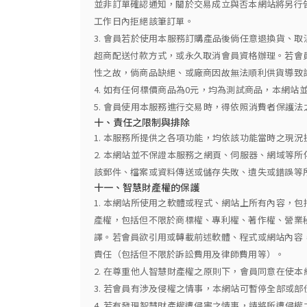
並非訂單確認通知，關於交易成立與否本網站將另行
工作日內拒絕該筆訂單。
3. 會員若於使用本服務訂購產品後倘任意退換貨、
超商配送付款方式，或永久取消會員資格辦理。若會
性之故，倘商品缺絕、或廠商因故無法順利供貨導致
4. 如有任何標價商品為0元，均為測試商品，本網
5. 會員使用本服務進行交易時，得依照消費者保護
十、責任之限制與排除
1. 本服務所提供之各項功能，均依該功能當時之現
2. 本網站並不保證本服務之網頁、伺服器、網域等
該郵件、檔案或資料傳送或儲存失敗、遺失或錯誤等
十一、智慧財產權的保護
1. 本網站所使用之軟體或程式、網站上所有內容，
產權，包括但不限於商標權、專利權、著作權、營業
譯。若會員欲引用或轉載前述軟體、程式或網站內容
責任（包括但不限於訴訟費用及律師費用等）。
2. 在尊重他人智慧財產權之原則下，會員同意在使
3. 若會員有涉及侵權之情事，本網站可暫停全部或
4. 若有發現智慧財產權遭侵害之情事，請將所遭侵權之情形