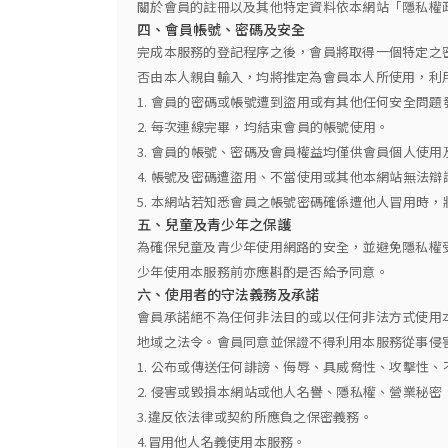
關於會員的註冊以及其他特定資料依本網站「隱私權
四、會員帳號、密碼及安全
完成本服務的登記程序之後，會員將取得一個特定之
否由本人親自輸入，均將推定為會員本人所使用，利
1. 會員的密碼或帳號遭到盜用或有其他任何安全問
2. 每次連線完畢，均結束會員的帳號使用。
3. 會員的帳號、密碼及會員權益均僅供會員個人使
4. 帳號及密碼遭盜用、不當使用或其他本網站無法
5. 本網站若知悉會員之帳號密碼確係遭他人冒用時
五、兒童及青少年之保護
為確保兒童及青少年使用網路的安全，並避免隱私權
少年使用本服務前亦應斟酌是否給予同意。
六、使用者的守法義務及承諾
會員承諾絕不為任何非法目的或以任何非法方式使用
地域之法令。會員同意並保證不得利用本服務從事侵
1. 公布或傳送任何誹謗、侮辱、具威脅性、攻擊性
2. 侵害或毀損本網站或他人名譽、隱私權、營業秘
3.違反依法律或契約所應負之保密義務。
4.冒用他人名義使用本服務。