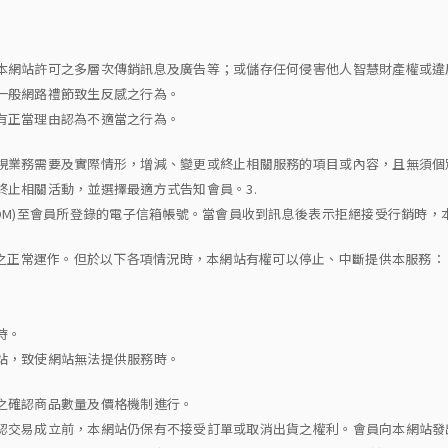
經本網站許可之多層次傳銷訊息及廣告等；或儲存任何侵害他人智慧財產權或
反一般網路禮節致生反感之行為。
站有正當理由認為不適當之行為。
得視業務需要及實際情形，增減、變更或終止相關服務的項目或內容，且無須個
終止相關活動，並選擇最適方式告知會員。3.
(EDM)至會員所登錄的電子信箱帳號。當會員收到訊息後表示拒絕接受行銷時
之正常運作。但於以下各項情況時，本網站有權可以停止、中斷提供本服務：
時。
網站，致使網站無法提供服務時。
供之確認商品數量及價格機制進行。
確認交易成立前，本網站仍保有不接受訂單或取消出貨之權利。會員向本網站