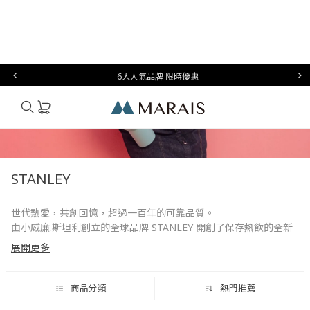
本月必
台灣設
生
時
家
香
禮物指
買
計
活
尚
居
氛
南
6大人氣品牌 限時優惠
Marais
STANLEY
世代熱愛，共創回憶，超過一百年的可靠品質。
由小威廉.斯坦利創立的全球品牌 STANLEY 開創了保存熱飲的全新
歷史。於 1913 年將真空絕緣技術和堅固的不銹鋼材融合於一個便
展開更多
攜瓶中，發明了今日我們所熟知且喜愛的保溫瓶。
在無數的冒險活動中，Stanley 一直陪伴著大家，共創美好回憶。我
們不斷創新，符合現代需求且深受時代喜愛的產品是我們的使命。
商品分類
熱門推薦
從清晨咖啡時光到深夜的微醺時刻，持續豐富生活每一刻。