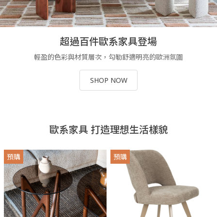
超過百件歐系家具登場
輕盈的色彩與材質層次，勾勒舒適明亮的歐洲氛圍
SHOP NOW
歐系家具 打造理想生活樣貌
預購
預購