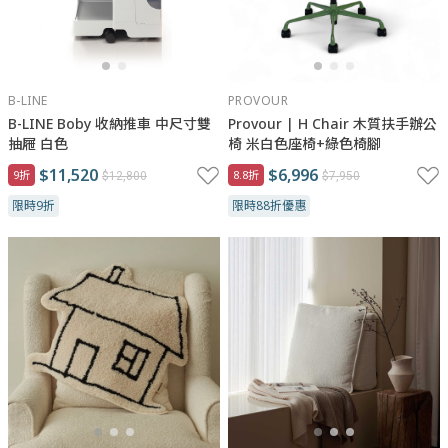
B-LINE
PROVOUR
B-LINE Boby 收納推車 中尺寸雙
Provour | H Chair 木質扶手辦公
抽屜 白色
椅 米白色座椅+綠色椅腳
$11,520
$6,996
9折
8.8折
$12,800
$7,950
限時9折
限時88折優惠