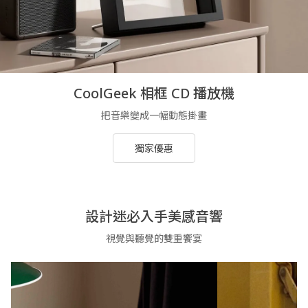
CoolGeek 相框 CD 播放機
把音樂變成一幅動態掛畫
獨家優惠
設計迷必入手美感音響
視覺與聽覺的雙重饗宴