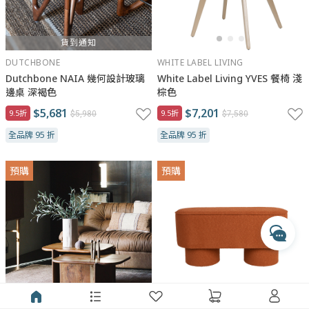
貨到通知
DUTCHBONE
WHITE LABEL LIVING
Dutchbone NAIA 幾何設計玻璃
White Label Living YVES 餐椅 淺
邊桌 深褐色
棕色
與瑪黑對話
$5,681
$7,201
9.5折
9.5折
$5,980
$7,580
若有任何產品相關或訂單服務問題？
全品牌 95 折
全品牌 95 折
請透過以下管道來訊，我們將有專人回覆您。
預購
預購
開啟 LINE 對話
專人服務時間
每週一至週五 10:00 - 17:30
收到訊息後，客服人員會於上述時間依序為您處理
透過 Messenger 交談
透過 Instagram 交談