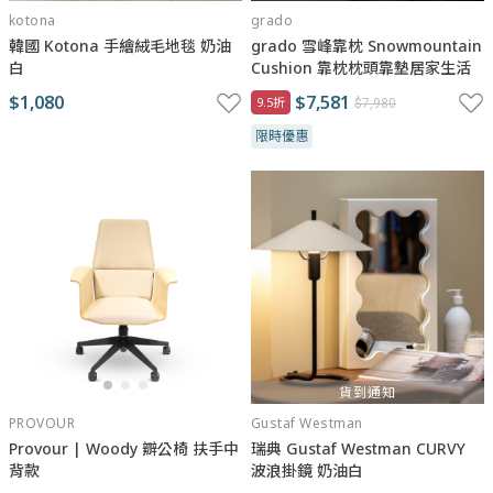
kotona
grado
韓國 Kotona 手繪絨毛地毯 奶油
grado 雪峰靠枕 Snowmountain
白
Cushion 靠枕枕頭靠墊居家生活
$1,080
$7,581
9.5折
$7,980
限時優惠
貨到通知
PROVOUR
Gustaf Westman
Provour | Woody 辧公椅 扶手中
瑞典 Gustaf Westman CURVY
背款
波浪掛鏡 奶油白