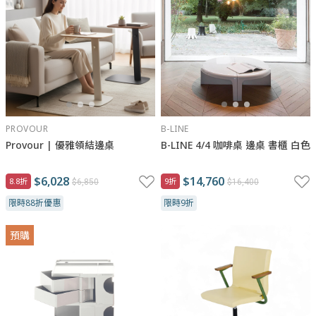
PROVOUR
B-LINE
Provour | 優雅領結邊桌
B-LINE 4/4 咖啡桌 邊桌 書櫃 白色
$6,028
$14,760
8.8折
9折
$6,850
$16,400
限時88折優惠
限時9折
預購