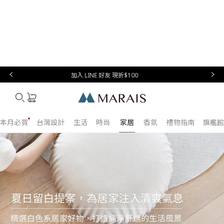
家具
燈具
家飾
寢具
大型家電
辦公家具
Summer Sale 全館滿 $2,000 現折 $100
Marais
本月必買
台灣設計
生活
時尚
家居
香氛
禮物指南
旗艦館