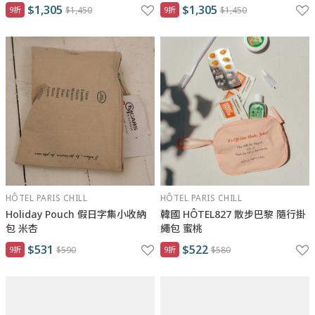
$1,305
$1,305
9折
$1,450
9折
$1,450
HÔTEL PARIS CHILL
HÔTEL PARIS CHILL
Holiday Pouch 假日字集小收納
韓國 HÔTEL827 散步巴黎 隨行掛
包 米杏
繩包 蜜桃
$531
$522
9折
$590
9折
$580