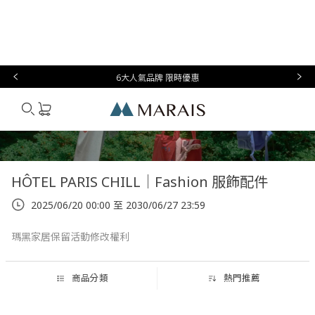
本月必
台灣設
生
時
家
香
禮物指
買
計
活
尚
居
氛
南
6大人氣品牌 限時優惠
Marais
HÔTEL PARIS CHILL｜Fashion 服飾配件
2025/06/20 00:00 至 2030/06/27 23:59
瑪黑家居保留活動修改權利
商品分類
熱門推薦