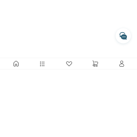
開啟 LINE 對話
專人服務時間
每週一至週五 10:00 - 17:30
收到訊息後，客服人員會於上述時間依序為您處理
透過 Messenger 交談
透過 Instagram 交談
MARAIS 瑪黑家居選物 從細微的感動出發，透過來自世界各地的
好設計，傳遞最直接而純真的品味溫度。
與瑪黑對話