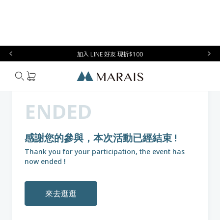
本月必
台灣設
生
時
家
香
禮物指
買
計
活
尚
居
氛
南
加入 LINE 好友 現折$100
Marais
ENDED
感謝您的參與，本次活動已經結束 !
Thank you for your participation, the event has
now ended !
來去逛逛