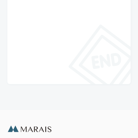
與瑪黑對話
若有任何產品相關或訂單服務問題？
請透過以下管道來訊，我們將有專人回覆您。
開啟 LINE 對話
專人服務時間