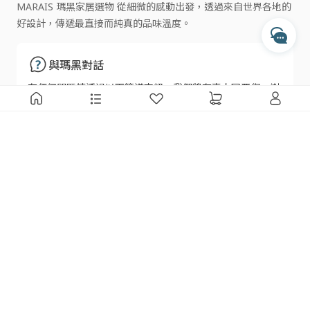
MARAIS 瑪黑家居選物 從細微的感動出發，透過來自世界各地的
每週一至週五 10:00 - 17:30
好設計，傳遞最直接而純真的品味溫度。
收到訊息後，客服人員會於上述時間依序為您處理
透過 Messenger 交談
與瑪黑對話
透過 Instagram 交談
有任何問題請透過以下管道來訊，我們將有專人回覆您，謝
謝
瑪黑線上客服
瑪黑家居
追蹤瑪黑
會員服務
門市據點
LINE 官方帳號
線上客服
瑪黑餐飲
Facebook
幫助中心
關於我們
Instagram
防詐騙提醒
夥伴招募
Youtube
使用條款
隱私權政策