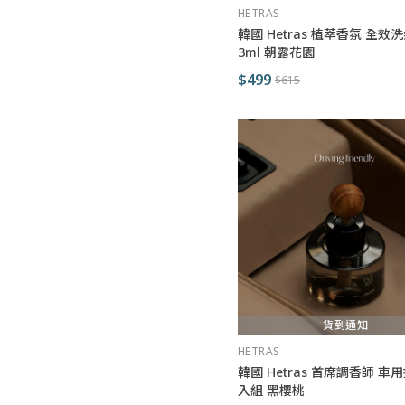
HETRAS
韓國 Hetras 植萃香氛 全效洗
3ml 朝露花園
$499
$615
貨到通知
HETRAS
韓國 Hetras 首席調香師 車
入組 黑櫻桃