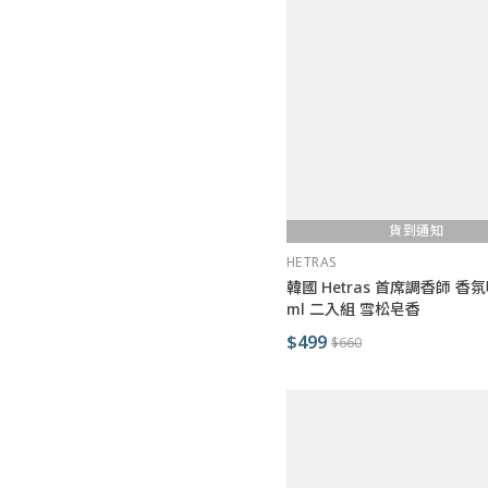
貨到通知
HETRAS
韓國 Hetras 首席調香師 香氛
ml 二入組 雪松皂香
$499
$660