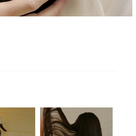
成為現代人的心靈綠洲，透過香氣紀錄日常，從忙碌、疲憊的生活中得
同樣重視，精選優質高級香料，以溫和的植萃原料取代人工香
滿滿的幸福感。