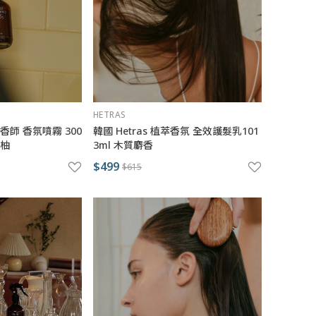
HETRAS
調香師 香氛噴霧 300
韓國 Hetras 植萃香氛 全效護髮乳101
萄柚
3ml 木質麝香
$499
$615