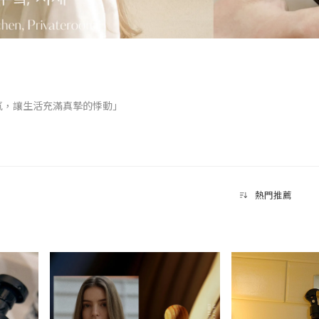
氣，讓生活充滿真摯的悸動」
香氛品牌 Hetras，憑藉高級香調與嚴謹的成份選擇，使得 Hetras 
，Hetras 的香氣自然且持久，營造令人難忘的氛圍。而品牌對於成分
不受刺激，使用更為安心。
熱門推薦
中的幸福見證者，以香氣重現記憶中所有珍貴的瞬間，為心靈找到寧靜，以及