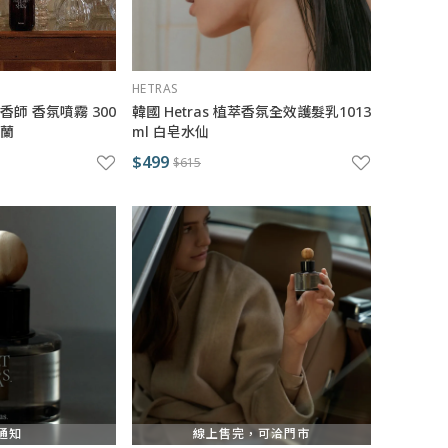
HETRAS
調香師 香氛噴霧 300
韓國 Hetras 植萃香氛全效護髮乳1013
蒼蘭
ml 白皂水仙
$499
$615
通知
線上售完，可洽門市