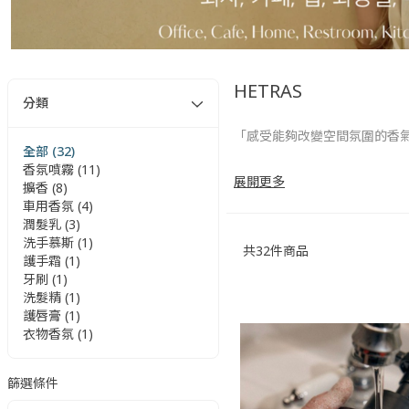
HETRAS
分類
「感受能夠改變空間氛圍的香
全部 (32)
香氛噴霧 (11)
有著 “韓國國民香氛” 美譽的
展開更多
擴香 (8)
到療癒。
車用香氛 (4)
潤髮乳 (3)
由韓國一級首席調香師親自調製
洗手慕斯 (1)
共
32
件商品
料，通過低敏測試，確保肌膚
護手霜 (1)
牙刷 (1)
Hetras 希望能成為生活
洗髮精 (1)
護唇膏 (1)
衣物香氛 (1)
篩選條件