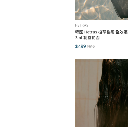
HETRAS
韓國 Hetras 植萃香氛 全效護
3ml 朝露花園
$499
$615