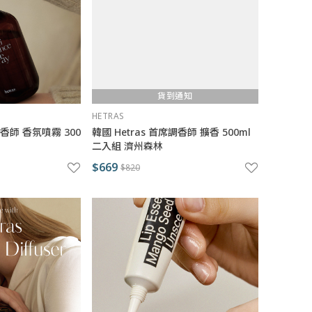
貨到通知
HETRAS
調香師 香氛噴霧 300
韓國 Hetras 首席調香師 擴香 500ml
二入組 濟州森林
$669
$820