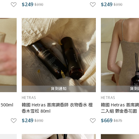
$249
$249
$390
$390
貨到通知
貨到
HETRAS
HETRAS
500ml
韓國 Hetras 首席調香師 衣物香水 檀
韓國 Hetras 首席
香木雪松 80ml
二入組 鬱金香花園
$249
$669
$390
$875