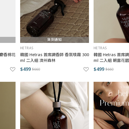
貨到通知
HETRAS
HETRAS
 麝香棉花
韓國 Hetras 首席調香師 香氛噴霧 300
韓國 Hetras 首席
ml 二入組 濟州森林
ml 二入組 朝露花園
$499
$499
$660
$660