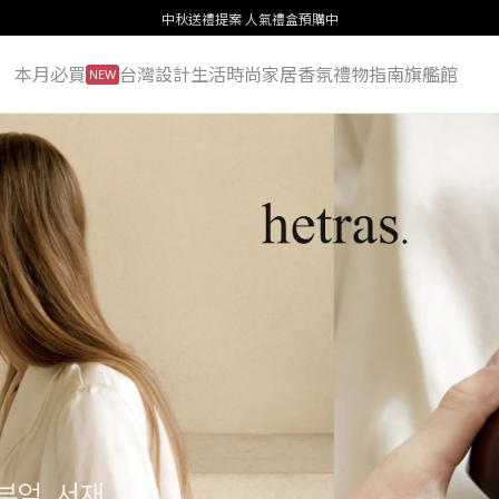
中秋送禮提案 人氣禮盒預購中
本月必買
台灣設計
生活
時尚
家居
香氛
禮物指南
旗艦館
NEW