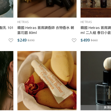
HETRAS
HETRAS
髮乳 101
韓國 Hetras 首席調香師 衣物香水 朝
韓國 Hetras 首席
露花園 80ml
ml 二入組 春日小
$249
$499
$390
$660
貨到