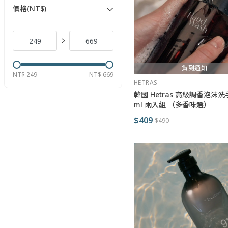
價格(NT$)
貨到通知
NT$ 249
NT$ 669
HETRAS
韓國 Hetras 高級調香泡沫洗手
ml 兩入組 （多香味選）
$409
$490