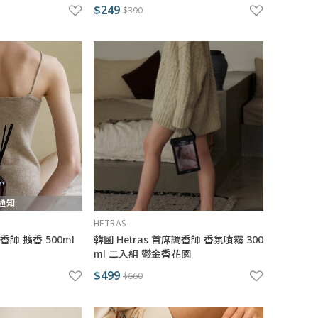
$249
$390
通知
HETRAS
調香師 擴香 500ml
韓國 Hetras 首席調香師 香氛噴霧 300
ml 二入組 鬱金香花園
$499
$660