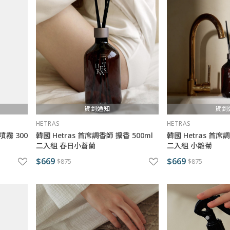
貨到通知
貨到
HETRAS
HETRAS
噴霧 300
韓國 Hetras 首席調香師 擴香 500ml
韓國 Hetras 首席
二入組 春日小蒼蘭
二入組 小雛菊
$669
$669
$875
$875