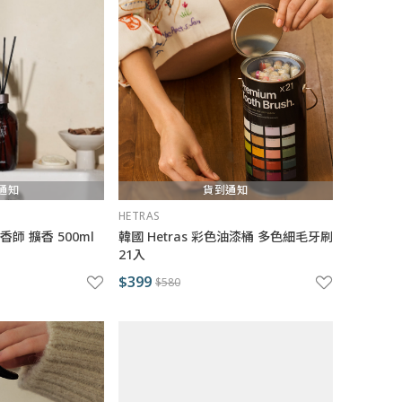
通知
貨到通知
HETRAS
調香師 擴香 500ml
韓國 Hetras 彩色油漆桶 多色細毛牙刷
21入
$399
$580