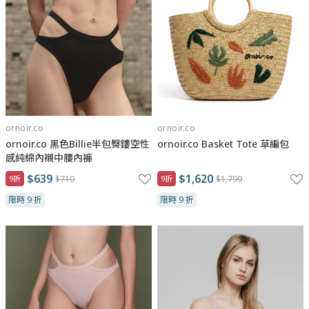
ornoir.co
ornoir.co
ornoir.co 黑色Billie半包臀鏤空性
ornoir.co Basket Tote 草編包
感純綿內襯中腰內褲
$639
$1,620
9折
$710
9折
$1,799
限時 9 折
限時 9 折