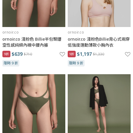
ornoir.co
ornoir.co
ornoir.co 淺粉色 Billie半包臀鏤
ornoir.co 淺粉色Billie背心式兩穿
空性感純綿內襯中腰內褲
低強度運動薄款小胸內衣
$639
$1,197
9折
$710
9折
$1,330
限時 9 折
限時 9 折