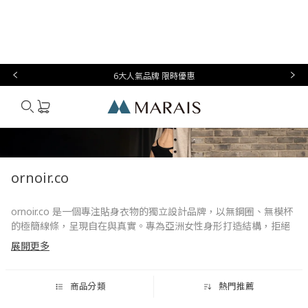
本月必
台灣設
生
時
家
香
禮物指
買
計
活
尚
居
氛
南
6大人氣品牌 限時優惠
Marais
ornoir.co
ornoir.co 是一個專注貼身衣物的獨立設計品牌，以無鋼圈、無模杯
的極簡線條，呈現自在與真實。專為亞洲女性身形打造結構，拒絕
標準化，關注細節與可持續性。從材質選擇到生產流程，每個環節
展開更多
都兼顧美感與環保理念。每一次選擇，不是取悅，而是表達，更是
從不隱藏的自我展現。 我們希望，每一位穿上 ornoir.co 的妳，都
能：Love it. Wear it. Show it.
商品分類
熱門推薦