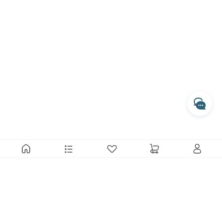
與瑪黑對話
若有任何產品相關或訂單服務問題？
請透過以下管道來訊，我們將有專人回覆您。
開啟 LINE 對話
專人服務時間
每週一至週五 10:00 - 17:30
收到訊息後，客服人員會於上述時間依序為您處理
透過 Messenger 交談
透過 Instagram 交談