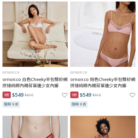
ornoir.co
ornoir.co
ornoir.co 白色Cheeky半包臀紗網
ornoir.co 粉色Cheeky半包臀紗網
拼接純綿內襯荷葉邊少女內褲
拼接純綿內襯荷葉邊少女內褲
$549
$549
9折
$610
9折
$610
限時 9 折
限時 9 折