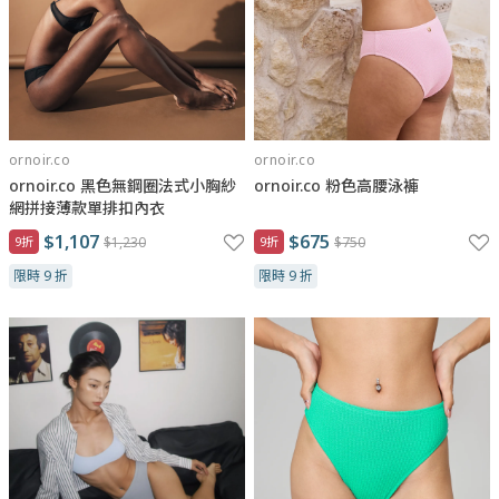
ornoir.co
ornoir.co
ornoir.co 黑色無鋼圈法式小胸紗
ornoir.co 粉色高腰泳褲
網拼接薄款單排扣內衣
$1,107
$675
9折
$1,230
9折
$750
限時 9 折
限時 9 折