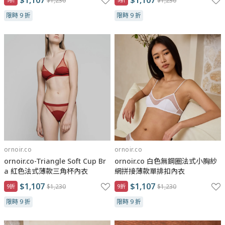
$1,230
$1,230
限時 9 折
限時 9 折
ornoir.co
ornoir.co
ornoir.co-Triangle Soft Cup Br
ornoir.co 白色無鋼圈法式小胸紗
a 紅色法式薄款三角杯內衣
網拼接薄款單排扣內衣
$1,107
$1,107
9折
$1,230
9折
$1,230
限時 9 折
限時 9 折