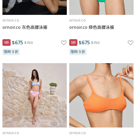
ornoir.co
ornoir.co
ornoir.co 灰色高腰泳褲
ornoir.co 綠色高腰泳褲
$675
$675
9折
$750
9折
$750
限時 9 折
限時 9 折
ornoir.co
ornoir.co