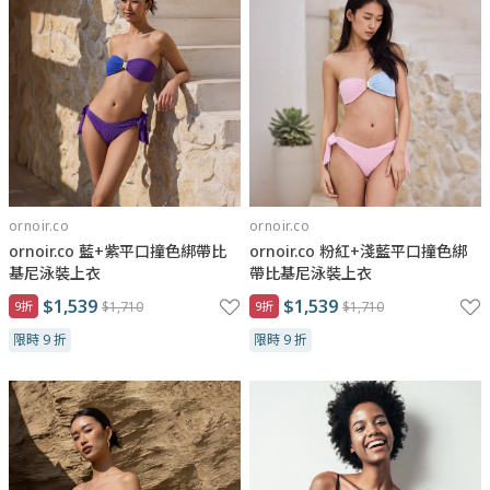
ornoir.co
ornoir.co
ornoir.co 藍+紫平口撞色綁帶比
ornoir.co 粉紅+淺藍平口撞色綁
基尼泳裝上衣
帶比基尼泳裝上衣
$1,539
$1,539
9折
$1,710
9折
$1,710
限時 9 折
限時 9 折