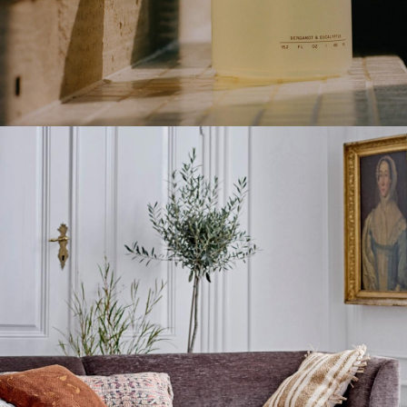
生活
Life Style