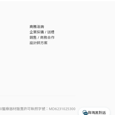
若有任何產品相關或訂單服務問題？
請透過以下管道來訊，我們將有專人回覆您。
開啟 LINE 對話
商務洽詢
企業採購 / 送禮
銷售 / 商務合作
透過 Messenger 交談
設計師方案
透過 Instagram 交談
專人服務時間
每週一至週五 10:00 - 17:30
收到訊息後，客服人員會於上述時間依序為您
處理
0
醫療器材販賣許可執照字號：MD6231025300
與瑪黑對話