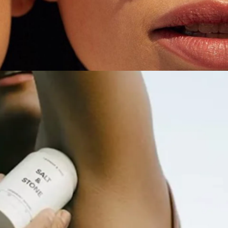
時尚
hion