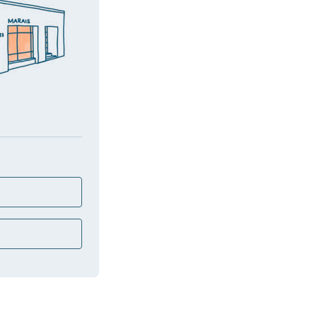
與瑪黑對話