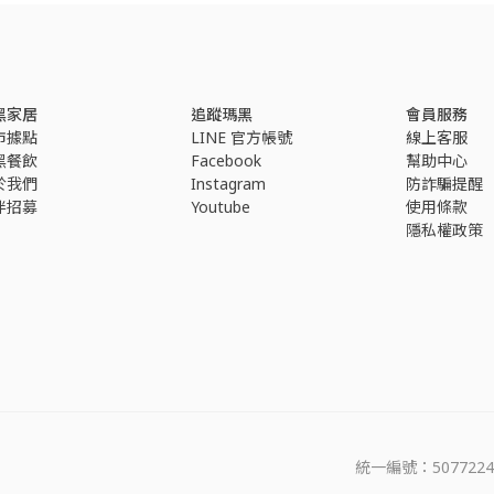
黑家居
追蹤瑪黑
會員服務
市據點
LINE 官方帳號
線上客服
黑餐飲
Facebook
幫助中心
於我們
Instagram
防詐騙提醒
伴招募
Youtube
使用條款
隱私權政策
統一編號：5077224