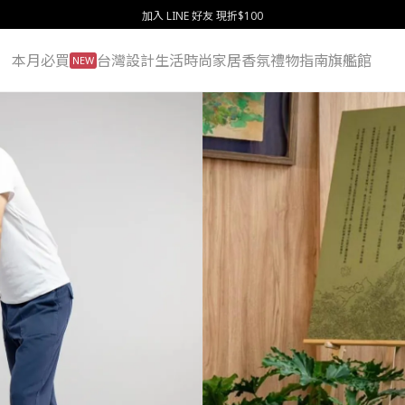
Summer Sale 全館滿 $2,000 現折 $1
本月必買
台灣設計
生活
時尚
家居
香氛
禮物指南
旗艦館
NEW