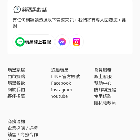
與瑪黑對話
有任何問題請透過以下管道來訊，我們將有專人回覆您，謝
謝
瑪黑線上客服
瑪黑家居
追蹤瑪黑
會員服務
門市據點
LINE 官方帳號
線上客服
瑪黑餐飲
Facebook
幫助中心
關於我們
Instagram
防詐騙提醒
夥伴招募
Youtube
使用條款
隱私權政策
商務洽詢
企業採購 / 送禮
銷售 / 商務合作