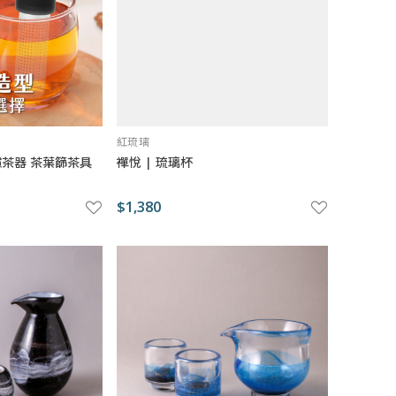
紅琉璃
 濾茶器 茶葉篩茶具
禪悅 | 琉璃杯
$1,380