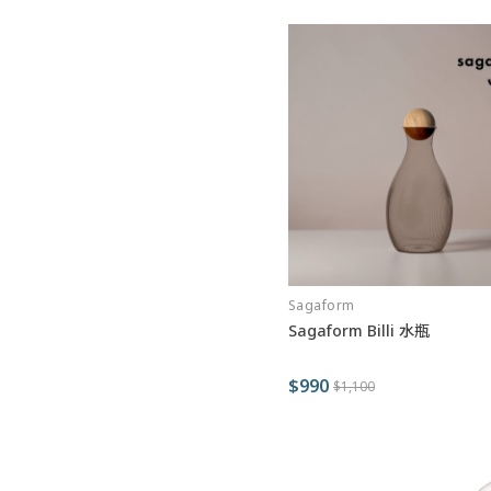
Sagaform
Sagaform Billi 水瓶
$990
$1,100