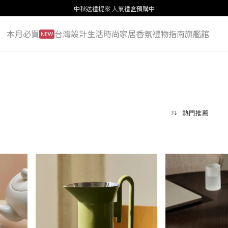
中秋送禮提案 人氣禮盒預購中
本月必買
台灣設計
生活
時尚
家居
香氛
禮物指南
旗艦館
NEW
熱門推薦