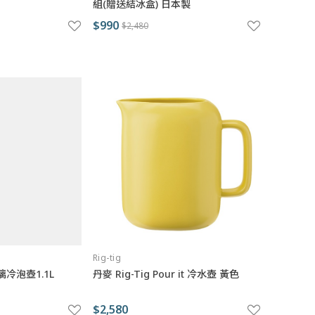
組(贈送結冰盒) 日本製
$990
$2,480
Rig-tig
玻璃冷泡壺1.1L
丹麥 Rig-Tig Pour it 冷水壺 黃色
$2,580