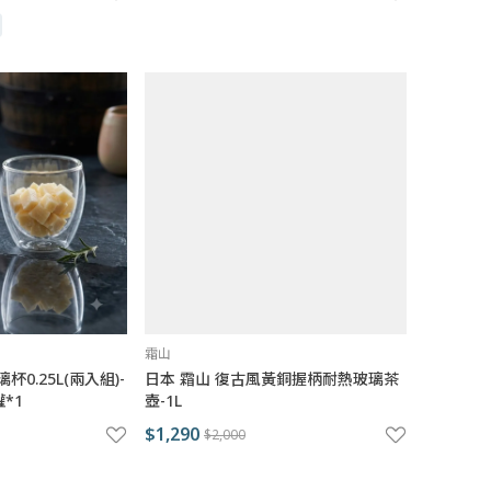
霜山
杯0.25L(兩入組)-
日本 霜山 復古風黃銅握柄耐熱玻璃茶
*1
壺-1L
$1,290
$2,000