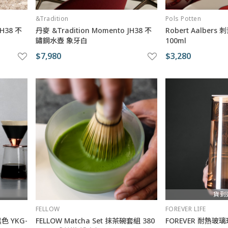
&Tradition
Pols Potten
JH38 不
丹麥 &Tradition Momento JH38 不
Robert Aalber
鏽鋼水壺 象牙白
100ml
$7,980
$3,280
貨到
FELLOW
FOREVER LIFE
色 YKG-
FELLOW Matcha Set 抹茶碗套組 380
FOREVER 耐熱玻