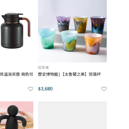
紅琉璃
 日系保溫泡茶壺 兩色可
歷史博物館|【太魯閣之美】琉璃杯
$3,680