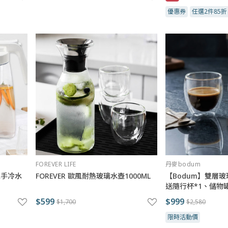
優惠券
任選2件85折
FOREVER LIFE
丹麥bodum
把手冷水
FOREVER 歐風耐熱玻璃水壺1000ML
【Bodum】雙層玻璃
送隨行杯*1、儲物罐
$599
$999
$1,700
$2,580
限時活動價