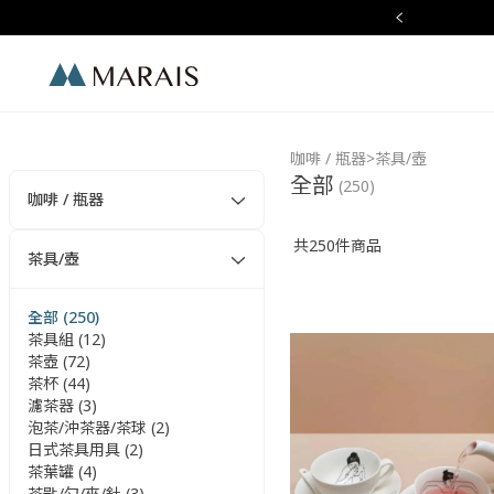
r Sale 全館滿 $2,000 現折 $100
Marais
咖啡 / 瓶器
茶具/壺
全部
(250)
咖啡 / 瓶器
共
250
件商品
茶具/壺
全部 (250)
茶具組 (12)
茶壺 (72)
茶杯 (44)
濾茶器 (3)
泡茶/沖茶器/茶球 (2)
日式茶具用具 (2)
茶葉罐 (4)
茶匙/勺/夾/針 (3)