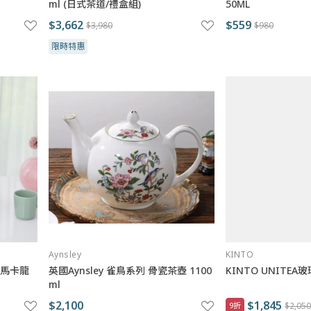
ml (日式茶道/禮盒組)
50ML
$3,662
$559
$3,980
$980
限時特惠
Aynsley
KINTO
北歐馬卡龍
英國Aynsley 雀鳥系列 骨瓷茶壺 1100
KINTO UNITEA
ml
$2,100
$1,845
9折
$2,050