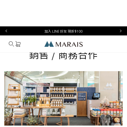
本月必
台灣設
生
時
家
香
禮物指
買
計
活
尚
居
氛
南
加入 LINE 好友 現折$100
BUSINESS COOPERATION
Marais
銷售 / 商務合作