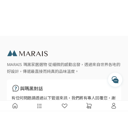
與瑪黑對話
若有任何產品相關或訂單服務問題？
請透過以下管道來訊，我們將有專人回覆您。
開啟 LINE 對話
專人服務時間
MARAIS 瑪黑家居選物 從細微的感動出發，透過來自世界各地的
每週一至週五 10:00 - 17:30
好設計，傳遞最直接而純真的品味溫度。
收到訊息後，客服人員會於上述時間依序為您處理
透過 Messenger 交談
與瑪黑對話
有任何問題請透過以下管道來訊，我們將有專人回覆您，謝
透過 Instagram 交談
謝
瑪黑線上客服