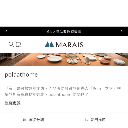
本月必
台灣設
生
時
家
香
禮物指
買
計
活
尚
居
氛
南
6大人氣品牌 限時優惠
Marais
polaathome
「家」是最放鬆的地方，而品牌便發跡於創辦人「Pola」之下，根
植於對家與食材的迷戀，polaathome 便問世了。
展開更多
位於韓國首爾的食器選物店 polaathome，至今成立已有 7 年時
間，於 2018 年成立首間實體店面，選物店主人 Pola 認為「家」是
我們花超過半生的時間停留與相處的場域，透過食器替場域空間加
商品分類
熱門推薦
分，為每個人的日常注入溫度與美感，除了從世界各地挑選商品之