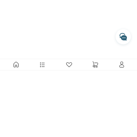
開啟 LINE 對話
專人服務時間
每週一至週五 10:00 - 17:30
收到訊息後，客服人員會於上述時間依序為您處理
透過 Messenger 交談
透過 Instagram 交談
MARAIS 瑪黑家居選物 從細微的感動出發，透過來自世界各地的
好設計，傳遞最直接而純真的品味溫度。