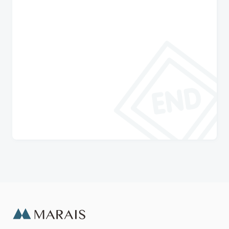
與瑪黑對話
若有任何產品相關或訂單服務問題？
請透過以下管道來訊，我們將有專人回覆您。
開啟 LINE 對話
專人服務時間