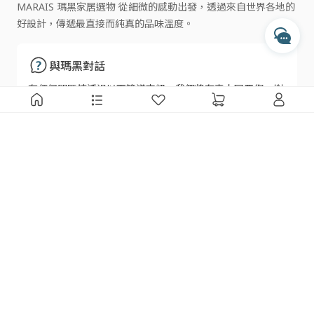
MARAIS 瑪黑家居選物 從細微的感動出發，透過來自世界各地的
每週一至週五 10:00 - 17:30
好設計，傳遞最直接而純真的品味溫度。
收到訊息後，客服人員會於上述時間依序為您處理
透過 Messenger 交談
與瑪黑對話
透過 Instagram 交談
有任何問題請透過以下管道來訊，我們將有專人回覆您，謝
謝
瑪黑線上客服
瑪黑家居
追蹤瑪黑
會員服務
門市據點
LINE 官方帳號
線上客服
瑪黑餐飲
Facebook
幫助中心
關於我們
Instagram
防詐騙提醒
夥伴招募
Youtube
使用條款
隱私權政策