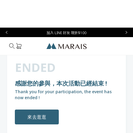
本月必
台灣設
生
時
家
香
禮物指
買
計
活
尚
居
氛
南
加入 LINE 好友 現折$100
Marais
ENDED
感謝您的參與，本次活動已經結束 !
Thank you for your participation, the event has
now ended !
來去逛逛