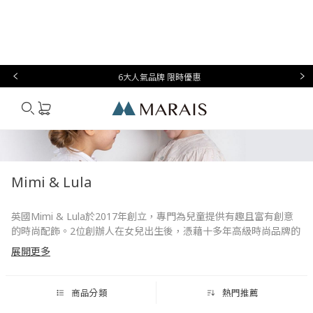
本月必
台灣設
生
時
家
香
禮物指
買
計
活
尚
居
氛
南
6大人氣品牌 限時優惠
Marais
Mimi & Lula
英國Mimi & Lula於2017年創立，專門為兒童提供有趣且富有創意
的時尚配飾。2位創辦人在女兒出生後，憑藉十多年高級時尚品牌的
經驗，聯手打造了Mimi & Lula，明亮俏皮有趣的設計、活潑繽紛大
展開更多
膽的風格，無論是裝扮、聚會、玩耍還是平常上學的日子，Mimi &
Lula提供小女孩可能想要的所有浮華和魅力!
商品分類
熱門推薦