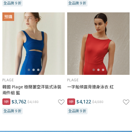
全品牌 9 折
全品牌 9 折
預購
PLAGE
PLAGE
韓國 Plage 極簡簍空洋裝式泳裝
一字船領露背連身泳衣 紅
兩件組 藍
$3,762
$4,122
9折
9折
$4,180
$4,580
全品牌 9 折
全品牌 9 折