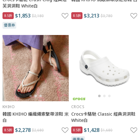
芙洞洞鞋 White白
$1,853
$3,213
8.5折
8.5折
$2,180
$3,780
優惠券
KHIHO
CROCS
韓國 KHIHO 編織繩索繫帶涼鞋 米
Crocs卡駱馳 Classic 經典洞洞鞋
白
White白
$2,278
$1,428
8.5折
8.5折
$2,680
$1,680
優惠券