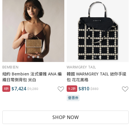
BEMBIEN
WARMGREY TAIL
紐約 Bembien 法式優雅 ANA 編
韓國 WARMGREY TAIL 迷你手提
織日常側背包 米白
包 花花黑格
$7,424
$810
8折
9.2折
$9,280
$880
優惠券
SHOP NOW