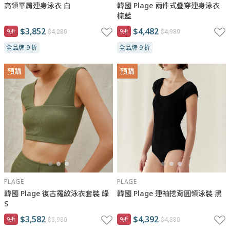
高領平肩連身泳衣 白
韓國 Plage 兩件式疊穿連身泳衣
棕藍
$3,852
$4,482
9折
9折
$4,280
$4,980
全品牌 9 折
全品牌 9 折
預購
預購
PLAGE
PLAGE
韓國 Plage 復古羅紋泳衣套裝 綠
韓國 Plage 連袖挖背圓領泳裝 黑
S
$3,582
$4,392
9折
9折
$3,980
$4,880