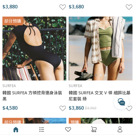
$3,880
$3,680
部分預購
與瑪黑對話
若有任何產品相關或訂單服務問題？
請透過以下管道來訊，我們將有專人回覆您。
開啟 LINE 對話
專人服務時間
SURFEA
SURFEA
每週一至週五 10:00 - 17:30
韓國 SURFEA 方領挖背連身泳裝
韓國 SURFEA 交叉 V 領 細肩比基
黑
尼套裝 綠
收到訊息後，客服人員會於上述時間依序為您處理
透過 Messenger 交談
$4,580
$3,860
$3,960
部分預購
預購
透過 Instagram 交談