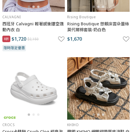
CALVAGNI
Rising Boutique
西班牙 Calvagni 輕著感後鏤空運
Rising Boutique 想賴床雲朵蕾絲
動內衣 白
莫代爾棉套裝-奶白色
$1,720
$1,670
8折
$2,150
限時限定優惠
CROCS
KHIHO
Crocs卡駱馳 Crush Clog 經典泡
韓國 KHIHO 網眼綁帶厚底涼鞋 白