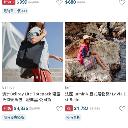
$999
$680
折$881
$1,880
$890
限時單一價999
Bellroy
Jamini
澳洲Bellroy Lite Totepack 輕量
法國 Jamini/ 直式購物袋/ LaVie E
托特後背包 - 經典黑 公司貨
st Belle
$4,836
$1,782
9.5折
9折
$5,090
$1,980
限時優惠95折
限時 9 折