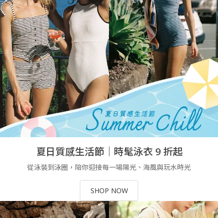
夏日質感生活節｜時髦泳衣 9 折起
從泳裝到泳圈，陪你迎接每一場陽光、海風與玩水時光
SHOP NOW