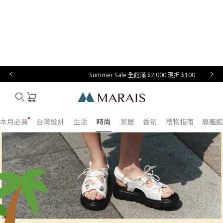
服飾
提包 / 皮件
飾品 / 配件
運動 / 配件
鞋履
兒童穿搭
Summer Sale 全館滿 $2,000 現折 $100
Marais
本月必買
台灣設計
生活
時尚
家居
香氛
禮物指南
旗艦館