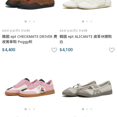
east pacific trade
east pacific trade
韓國 ept CHECKMATE DRIVER 麂
韓國 ept ALICANTE 皮革休閒鞋
皮駕車鞋 Poggy棕
白
$4,400
$4,100