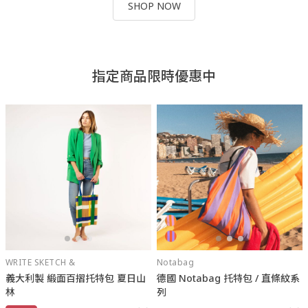
SHOP NOW
指定商品限時優惠中
WRITE SKETCH &
Notabag
義大利製 緞面百摺托特包 夏日山
德國 Notabag 托特包 / 直條紋系
林
列