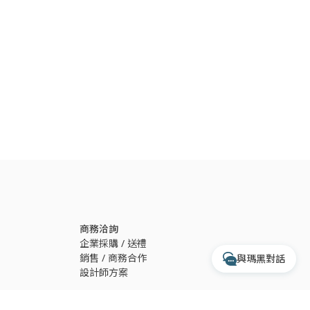
開啟 LINE 對話
透過 Messenger 交談
透過 Instagram 交談
專人服務時間
每週一至週五 10:00 - 17:30
收到訊息後，客服人員會於上述時間依序為您
處理
商務洽詢
企業採購 / 送禮
銷售 / 商務合作
與瑪黑對話
設計師方案