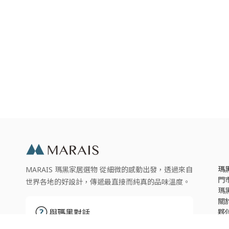
瑪
MARAIS 瑪黑家居選物 從細微的感動出發，透過來自
門
世界各地的好設計，傳遞最直接而純真的品味溫度。
瑪
關
夥
與瑪黑對話