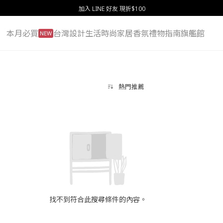
加入 LINE 好友 現折$100
本月必買
台灣設計
生活
時尚
家居
香氛
禮物指南
旗艦館
NEW
熱門推薦
找不到符合此搜尋條件的內容。