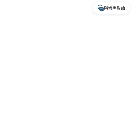
與瑪黑對話