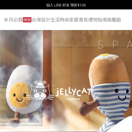
加入 LINE 好友 現折$100
本月必買
台灣設計
生活
時尚
家居
香氛
禮物指南
旗艦館
NEW