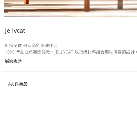
Jellycat
紅遍全球 最有名的陪睡伴侶
1999 年創立於英國倫敦，JELLYCAT 以頂級材料結合趣味可
擁有 JELLYCAT 晉升時尚指標，無辜的眼神，不可抗拒的可愛、精
展開更多
共
0
件商品