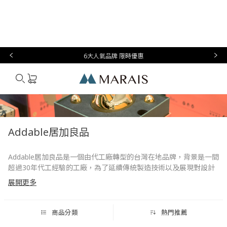
本月必
台灣設
生
時
家
香
禮物指
買
計
活
尚
居
氛
南
6大人氣品牌 限時優惠
Marais
Addable居加良品
Addable居加良品是一個由代工廠轉型的台灣在地品牌，背景是一間
超過30年代工經驗的工廠，為了延續傳統製造技術以及展現對設計
的熱情，踏上代工轉型的道路並建立了「Addable居加良品」這個品
展開更多
牌。我們最大的優勢就是從設計到製造一氣呵成，不經過多方複雜
的加價過程，台灣原生設計製造，能夠在第一時間掌握產品的品質
及製造狀況，將高品質的產品以合理的價格回饋給消費者。
商品分類
熱門推薦