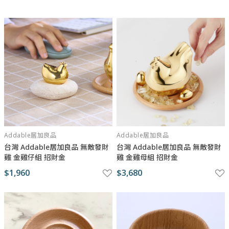
「無敵發財雞」以台灣傳統招財金雞母作為發想，用現代、簡約、
流暢的線條設計出充滿現代感的招財金雞母，主體採實心鑄造，極
具份量感，許多顧客回饋：將金雞母抱在手上都會愛不釋手，捨不
得放下。外表純金電鍍，金光閃閃，不管是擺放在家裡還是商店櫃
台，不只吸「金」還很吸「睛」。
Addable居加良品
Addable居加良品
台灣 Addable居加良品 無敵發財
台灣 Addable居加良品 無敵發財
雞 金雞仔組 招財金
雞 金雞母組 招財金
$1,960
$3,680