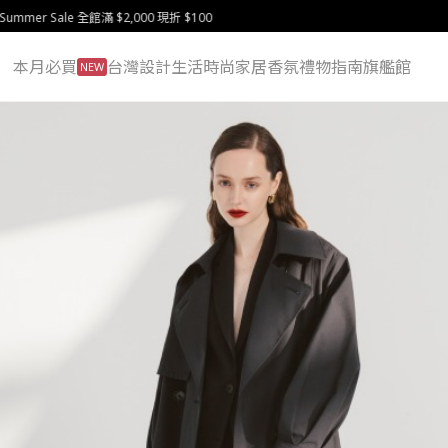
中秋送禮提案 人氣禮盒預購中
本月必買
台灣設計
生活
時尚
家居
香氛
禮物指南
旗艦館
NEW