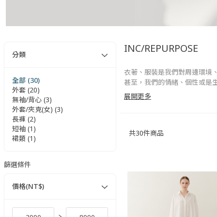
INC/REPURPOSE
分類
衣著、服裝是我們對周邊環境
全部 (30)
甚至，我們的情緒、個性或是
外套 (20)
在這個環保意識高漲的年代，
展開更多
無袖/背心 (3)
甚至原物料的收集 和 製作方
外套/夾克(女) (3)
Reuse, Reduce, Recycle
長褲 (2)
INC/REPURPOSE 和你一起
短袖 (1)
共
30
件商品
裙類 (1)
篩選條件
價格(NT$)