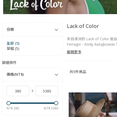
Lack of Color
分類
來自澳洲的 Lack of Color 
全部 (5)
Ferragni、Emily R
草帽 (5)
展開更多
Lack of Color 的
格的人都能找到適合自己臉型
篩選條件
共
5
件商品
帽子控絕不能錯過的 Lack 
價格(NT$)
NT$ 380
NT$ 5380