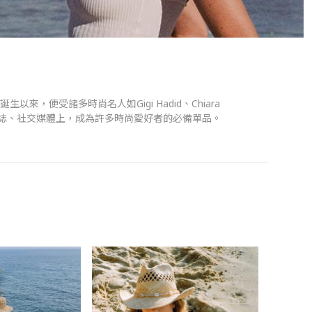
11 年誕生以來，便受諸多時尚名人如Gigi Hadid、Chiara
現於時尚雜誌、社交媒體上，成為許多時尚愛好者的必備單品。
引以為傲的便屬各式藤編帽款，透過不同織法與點綴裝飾，讓不同風
。
消費者的喜愛。