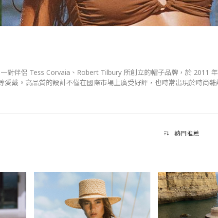
是由一對伴侶 Tess Corvaia、Robert Tilbury 所創立的帽子品牌，於 20
atajkowski 等愛戴。高品質的設計不僅在國際市場上廣受好評，也時常出
設計靈感源自於澳洲廣闊的自然風景，以及當地的街頭文化與潮流；其中品牌最
的樣式，結合休閒與率性的氣質，注重細節與工藝，時髦的設計不失個性
of Color，以其簡約的時尚風格、高品質工藝與舒適穿戴感受，擄獲了廣大
熱門推薦