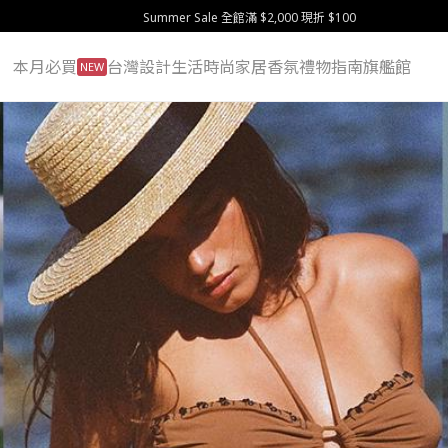
Summer Sale 全館滿 $2,000 現折 $100
本月必買
台灣設計
生活
時尚
家居
香氛
禮物指南
旗艦館
NEW