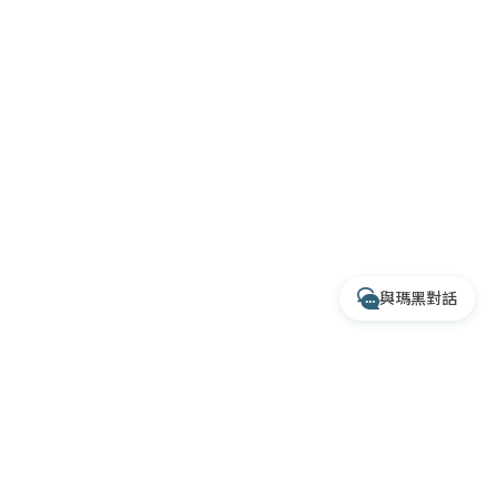
透過 Instagram 交談
專人服務時間
每週一至週五 10:00 - 17:30
收到訊息後，客服人員會於上述時間依序為您
處理
與瑪黑對話