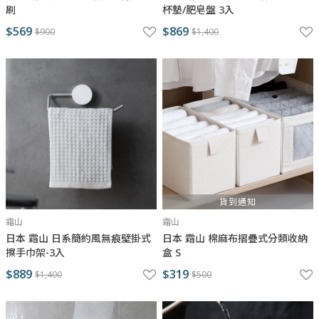
刷
杯墊/肥皂盤 3入
$569
$869
$900
$1,400
貨到通知
霜山
霜山
日本 霜山 日系簡約風無痕壁掛式
日本 霜山 棉麻布摺疊式分類收納
擦手巾架-3入
盒 S
$889
$319
$1,400
$500