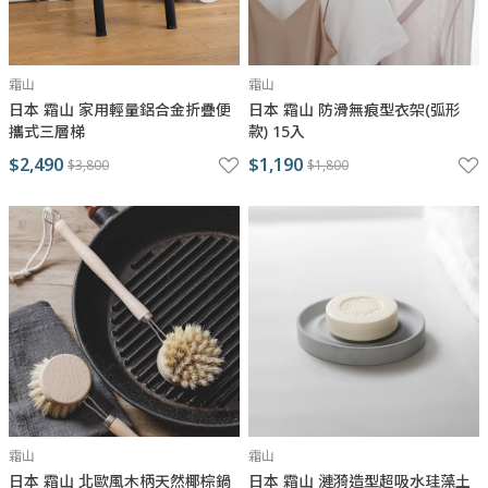
霜山
霜山
日本 霜山 家用輕量鋁合金折疊便
日本 霜山 防滑無痕型衣架(弧形
攜式三層梯
款) 15入
$2,490
$1,190
$3,800
$1,800
霜山
霜山
日本 霜山 北歐風木柄天然椰棕鍋
日本 霜山 漣漪造型超吸水珪藻土