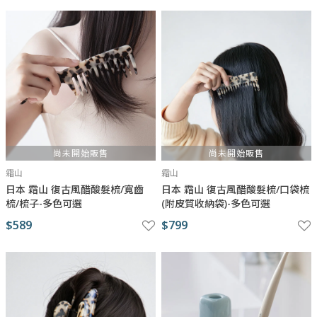
尚未開始販售
尚未開始販售
霜山
霜山
日本 霜山 復古風醋酸髮梳/寬齒
日本 霜山 復古風醋酸髮梳/口袋梳
梳/梳子-多色可選
(附皮質收納袋)-多色可選
$589
$799
與瑪黑對話
若有任何產品相關或訂單服務問題？
請透過以下管道來訊，我們將有專人回覆您。