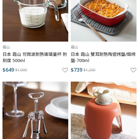
霜山
霜山
日本 霜山 可微波耐熱玻璃量杯 附
日本 霜山 雙耳耐熱陶瓷烤盤/焗烤
刻度 500ml
盤-700ml
$649
$739
$1,000
$1,200