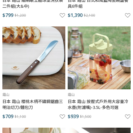
日本 霜山 細網眼立體球型洗衣袋
日本 霜山 日式和風藍陶瓷碗盤餐
二件組(大&中)
具6件組
$799
$1,390
$1,200
$2,100
霜山
霜山
日本 霜山 櫻桃木柄不鏽鋼鋸齒三
日本 霜山 按壓式戶外用大容量冷
明治切刀/麵包刀
水壺(附濾嘴)-3.5L-多色可選
$709
$939
$1,100
$1,500