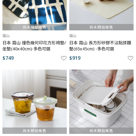
尚未開始販售
尚未開始販售
霜山
霜山
日本 霜山 撞色幾何印花方形椅墊/
日本 霜山 長方形矽膠不沾黏揉麵
坐墊(40x40cm)-多色可選
墊(65x45cm) -多色可選
$749
$919
尚未開始販售
尚未開始販售