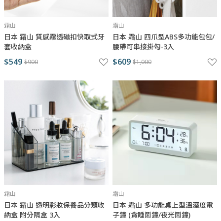
霜山
霜山
日本 霜山 質感霧透磁扣快取式牙
日本 霜山 四爪型ABS多功能包包/
套收納盒
腰帶可串接掛勾-3入
$549
$609
$900
$1,000
霜山
霜山
日本 霜山 透明彩妝保養品分類收
日本 霜山 多功能桌上型溫溼度電
納盒 附分隔盒 3入
子鐘 (貪睡鬧鐘/夜光鬧鐘)