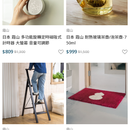
霜山
霜山
日本 霜山 多功能旋轉定時磁吸式
日本 霜山 耐熱玻璃茶壺/泡茶壺-7
計時器 大螢幕 音量可調節
50ml
$809
$999
$1,300
$1,500
霜山
霜山