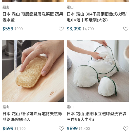
霜山
霜山
日本 霜山 可層疊雙層洗菜籃 蔬果
日本 霜山 304不鏽鋼摺疊式枕頭/
瀝水籃
毛巾/浴巾晾曬架(大款)
$559
$3,090
$900
$4,700
霜山
霜山
日本 霜山 環保可降解速乾天然絲
日本 霜山 細網眼立體球型洗衣袋
瓜絡洗碗刷-6入
三件組(大中小)
$699
$899
$1,100
$1,400