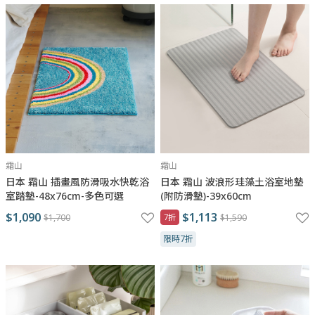
霜山
霜山
日本 霜山 插畫風防滑吸水快乾浴
日本 霜山 波浪形珪藻土浴室地墊
室踏墊-48x76cm-多色可選
(附防滑墊)-39x60cm
$1,090
$1,113
$1,700
7折
$1,590
限時7折