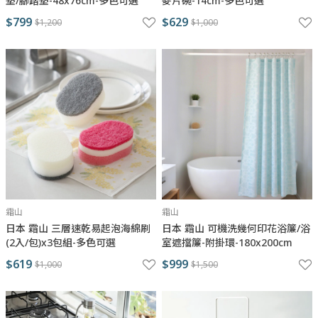
墊/腳踏墊-48x76cm-多色可選
麥片碗-14cm-多色可選
$799
$629
$1,200
$1,000
霜山
霜山
日本 霜山 三層速乾易起泡海綿刷
日本 霜山 可機洗幾何印花浴簾/浴
(2入/包)x3包組-多色可選
室遮擋簾-附掛環-180x200cm
$619
$999
$1,000
$1,500