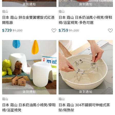
貨到通知
貨到通知
霜山
霜山
日本 霜山 鋅合金雙翼螺旋式紅酒
日本 霜山 日系奶油風小椅凳/穿鞋
開瓶器
椅/浴室椅凳-多色可選
$739
$759
$1,200
$1,200
貨到通知
貨到通知
霜山
霜山
日本 霜山 日系奶油風小椅凳/穿鞋
日本 霜山 304不鏽鋼可伸縮式蒸
椅/浴室椅凳
架/隔熱架