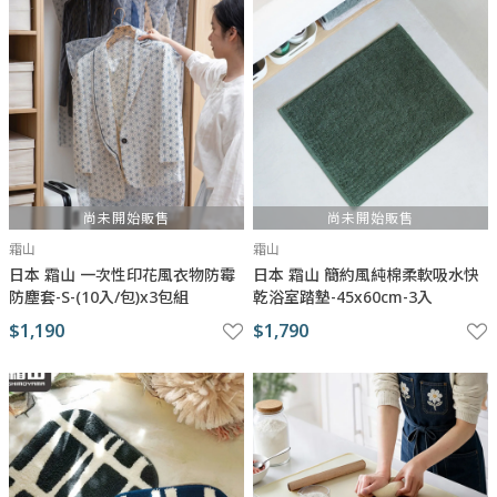
尚未開始販售
尚未開始販售
霜山
霜山
日本 霜山 一次性印花風衣物防霉
日本 霜山 簡約風純棉柔軟吸水快
防塵套-S-(10入/包)x3包組
乾浴室踏墊-45x60cm-3入
$1,190
$1,790