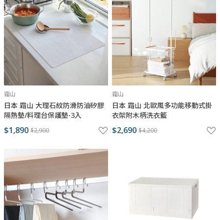
霜山
霜山
日本 霜山 大理石紋防滑防油矽膠
日本 霜山 北歐風多功能移動式掛
隔熱墊/料理台保護墊-3入
衣架附木柄洗衣籃
$1,890
$2,690
$2,900
$4,200