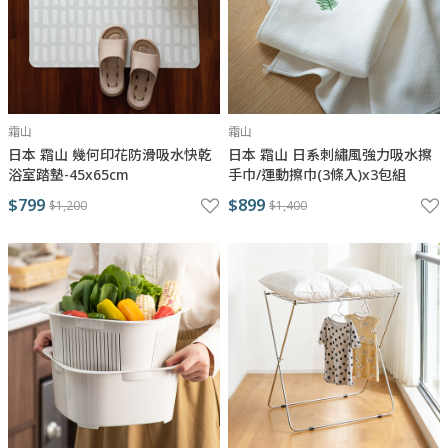
霜山
霜山
日本 霜山 幾何印花防滑吸水快乾
日本 霜山 日系刺繡風強力吸水擦
浴室踏墊-45x65cm
手巾/運動擦巾(3條入)x3包組
$799
$899
$1,200
$1,400