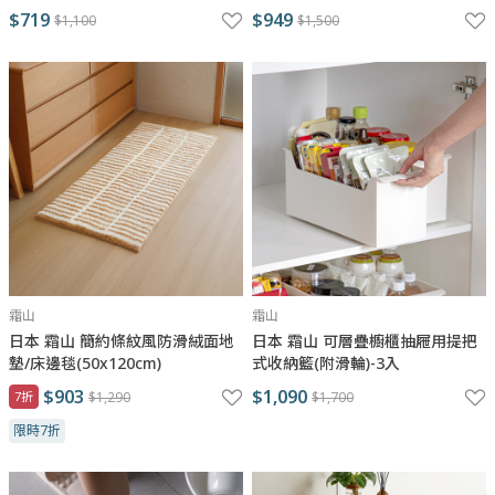
$719
$949
$1,100
$1,500
霜山
霜山
日本 霜山 簡約條紋風防滑絨面地
日本 霜山 可層疊櫥櫃抽屜用提把
墊/床邊毯(50x120cm)
式收納籃(附滑輪)-3入
$903
$1,090
7折
$1,290
$1,700
限時7折