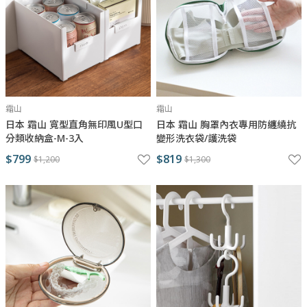
霜山
霜山
日本 霜山 寬型直角無印風U型口
日本 霜山 胸罩內衣專用防纏繞抗
分類收納盒-M-3入
變形洗衣袋/護洗袋
$799
$819
$1,200
$1,300