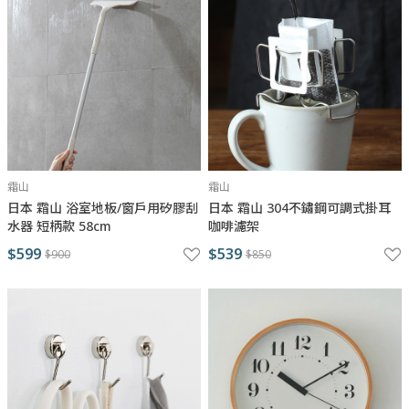
霜山
霜山
日本 霜山 浴室地板/窗戶用矽膠刮
日本 霜山 304不鏽鋼可調式掛耳
水器 短柄款 58cm
咖啡濾架
$599
$539
$900
$850