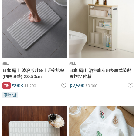
霜山
霜山
日本 霜山 波浪形珪藻土浴室地墊
日本 霜山 浴室廁所用多層式隙縫
(附防滑墊)-28x50cm
置物架 附輪
$903
$2,590
7折
$1,290
$3,900
限時7折