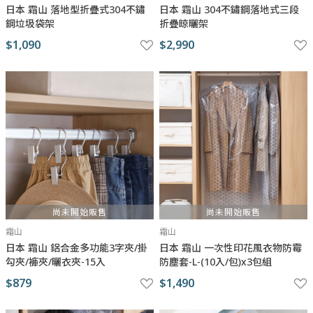
日本 霜山 落地型折疊式304不鏽
日本 霜山 304不鏽鋼落地式三段
鋼垃圾袋架
折疊晾曬架
$1,090
$2,990
尚未開始販售
尚未開始販售
霜山
霜山
日本 霜山 鋁合金多功能3字夾/掛
日本 霜山 一次性印花風衣物防霉
勾夾/褲夾/曬衣夾-15入
防塵套-L-(10入/包)x3包組
$879
$1,490