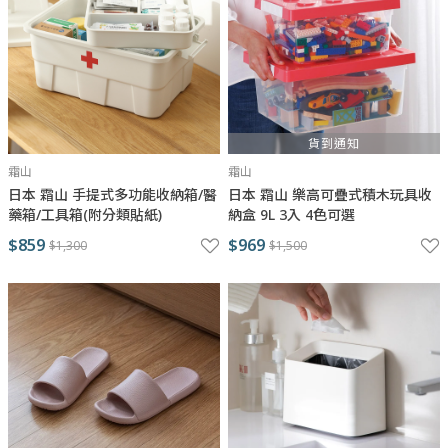
貨到通知
霜山
霜山
日本 霜山 手提式多功能收納箱/醫
日本 霜山 樂高可疊式積木玩具收
藥箱/工具箱(附分類貼紙)
納盒 9L 3入 4色可選
$859
$969
$1,300
$1,500