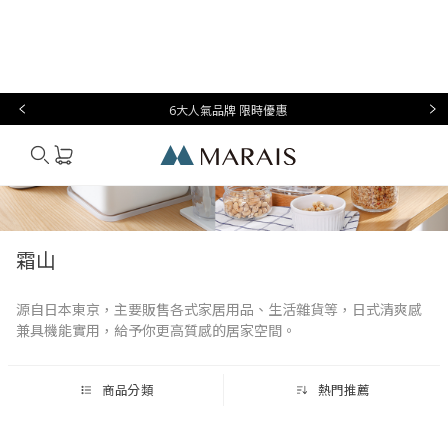
本月必
台灣設
生
時
家
香
禮物指
買
計
活
尚
居
氛
南
6大人氣品牌 限時優惠
Marais
霜山
源自日本東京，主要販售各式家居用品、生活雜貨等，日式清爽感
兼具機能實用，給予你更高質感的居家空間。
商品分類
熱門推薦