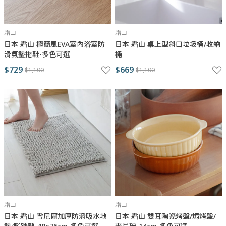
霜山
霜山
日本 霜山 極簡風EVA室內浴室防
日本 霜山 桌上型斜口垃圾桶/收納
滑氣墊拖鞋-多色可選
桶
$729
$669
$1,100
$1,100
霜山
霜山
日本 霜山 雪尼爾加厚防滑吸水地
日本 霜山 雙耳陶瓷烤盤/焗烤盤/