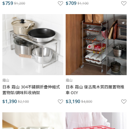
$759
$709
$1,200
$1,100
霜山
霜山
日本 霜山 304不鏽鋼折疊伸縮式
日本 霜山 復古風木質四層置物推
置物架/調味料收納架
車-DIY
$1,390
$3,190
$2,100
$4,800