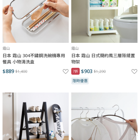
霜山
霜山
日本 霜山 304不鏽鋼洗碗機專用
日本 霜山 日式簡約風三層隙縫置
餐具 小物清洗盒
物架
$889
$903
$1,400
7折
$1,290
限時優惠