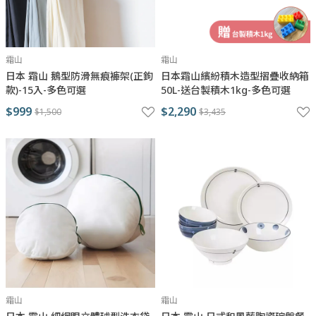
霜山
霜山
日本 霜山 鵝型防滑無痕褲架(正鉤
日本霜山繽紛積木造型摺疊收納箱
款)-15入-多色可選
50L-送台製積木1kg-多色可選
$999
$2,290
$1,500
$3,435
霜山
霜山