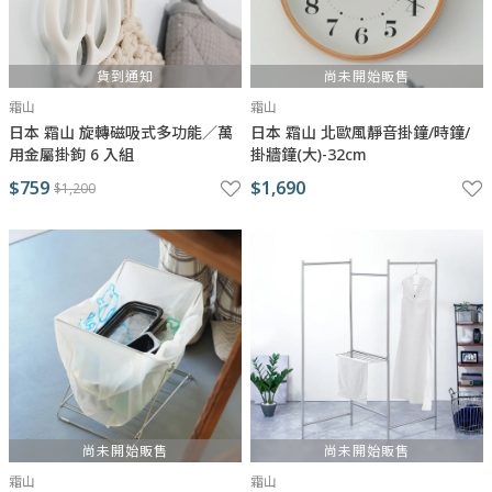
貨到通知
尚未開始販售
霜山
霜山
日本 霜山 旋轉磁吸式多功能／萬
日本 霜山 北歐風靜音掛鐘/時鐘/
用金屬掛鉤 6 入組
掛牆鐘(大)-32cm
$759
$1,690
$1,200
尚未開始販售
尚未開始販售
霜山
霜山