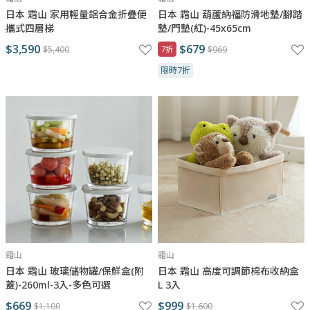
日本 霜山 家用輕量鋁合金折疊便
日本 霜山 葫蘆納福防滑地墊/腳踏
攜式四層梯
墊/門墊(紅)-45x65cm
$3,590
$679
$5,400
7折
$969
限時7折
霜山
霜山
日本 霜山 玻璃儲物罐/保鮮盒(附
日本 霜山 高度可調節棉布收納盒
蓋)-260ml-3入-多色可選
L 3入
$669
$999
$1,100
$1,600