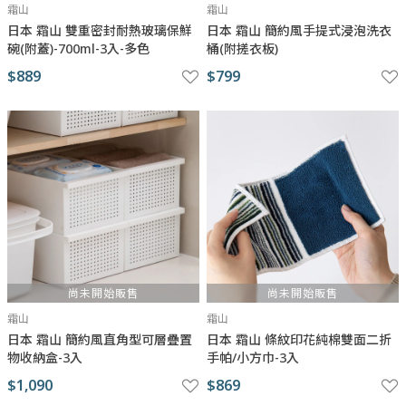
霜山
霜山
日本 霜山 雙重密封耐熱玻璃保鮮
日本 霜山 簡約風手提式浸泡洗衣
碗(附蓋)-700ml-3入-多色
桶(附搓衣板)
$889
$799
尚未開始販售
尚未開始販售
霜山
霜山
日本 霜山 簡約風直角型可層疊置
日本 霜山 條紋印花純棉雙面二折
物收納盒-3入
手帕/小方巾-3入
$1,090
$869