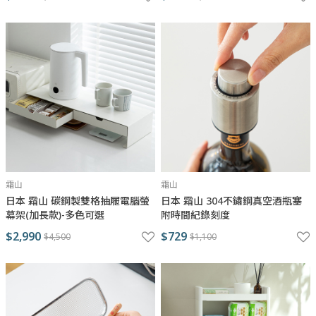
霜山
霜山
日本 霜山 碳鋼製雙格抽屜電腦螢
日本 霜山 304不鏽鋼真空酒瓶塞
幕架(加長款)-多色可選
附時間紀錄刻度
$2,990
$729
$4,500
$1,100