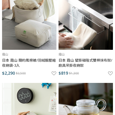
霜山
霜山
日本 霜山 簡約風棉被/羽絨服壓縮
日本 霜山 壁掛磁吸式雙桿抹布架/
收納袋-3入
廚具吊掛收納架
$2,290
$819
$3,500
$1,300