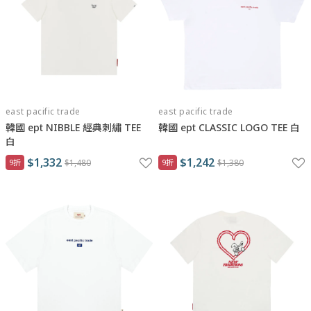
east pacific trade
east pacific trade
韓國 ept NIBBLE 經典刺繡 TEE
韓國 ept CLASSIC LOGO TEE 白
白
$1,332
$1,242
9折
$1,480
9折
$1,380