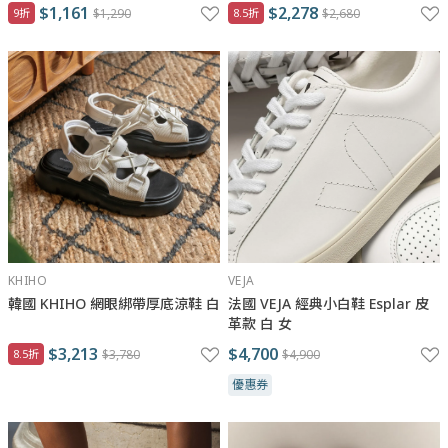
$1,161
$2,278
9折
$1,290
8.5折
$2,680
KHIHO
VEJA
韓國 KHIHO 網眼綁帶厚底涼鞋 白
法國 VEJA 經典小白鞋 Esplar 皮
革款 白 女
$3,213
$4,700
8.5折
$3,780
$4,900
優惠券