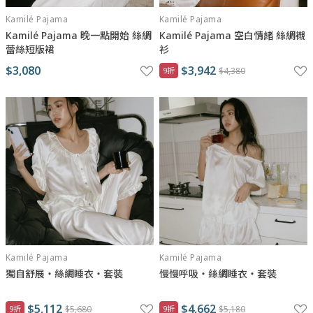
Kamilé Pajama
Kamilé Pajama
Kamilé Pajama 晚一點開始 絲綢
Kamilé Pajama 空白情緒 絲綢襯
蕾絲短版裙
衫
$3,080
$3,942
9折
$4,380
Kamilé Pajama
Kamilé Pajama
獨自舒展・絲綢睡衣・套裝
慢慢呼吸・絲綢睡衣・套裝
$5,112
$4,662
9折
$5,680
9折
$5,180