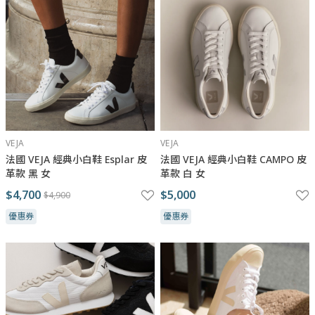
VEJA
VEJA
法國 VEJA 經典小白鞋 Esplar 皮
法國 VEJA 經典小白鞋 CAMPO 皮
革款 黑 女
革款 白 女
$4,700
$5,000
$4,900
優惠券
優惠券
與瑪黑對話
若有任何產品相關或訂單服務問題？
請透過以下管道來訊，我們將有專人回覆您。