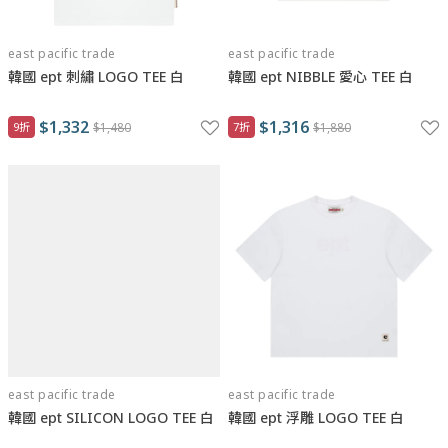
east pacific trade
east pacific trade
韓國 ept 刺繡 LOGO TEE 白
韓國 ept NIBBLE 愛心 TEE 白
$1,332
$1,316
9折
$1,480
7折
$1,880
east pacific trade
east pacific trade
韓國 ept SILICON LOGO TEE 白
韓國 ept 浮雕 LOGO TEE 白