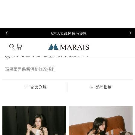
本月必
台灣設
生
時
家
香
禮物指
買
計
活
尚
居
氛
南
6大人氣品牌 限時優惠
夏日清爽時尚白色系
簡約純白，演繹夏日高級感
Marais
2026/06/16 00:00 至 2026/09/10 11:59
瑪黑家居保留活動修改權利
商品分類
熱門推薦