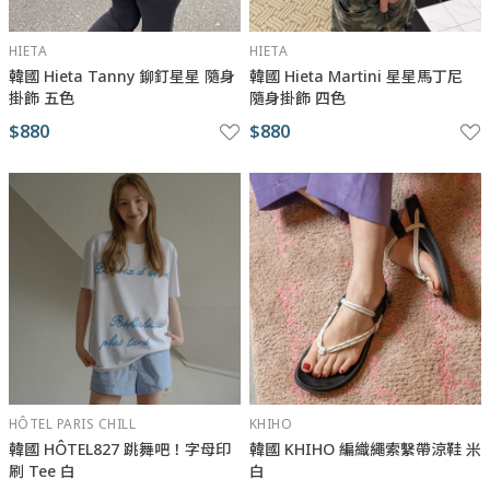
HIETA
HIETA
韓國 Hieta Tanny 鉚釘星星 隨身
韓國 Hieta Martini 星星馬丁尼
掛飾 五色
隨身掛飾 四色
$880
$880
HÔTEL PARIS CHILL
KHIHO
韓國 HÔTEL827 跳舞吧！字母印
韓國 KHIHO 編織繩索繫帶涼鞋 米
刷 Tee 白
白