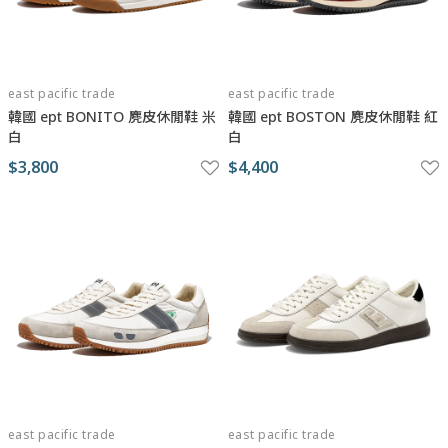
east pacific trade
east pacific trade
韓國 ept BONITO 麂皮休閒鞋 米
韓國 ept BOSTON 麂皮休閒鞋 紅
白
白
$3,800
$4,400
east pacific trade
east pacific trade