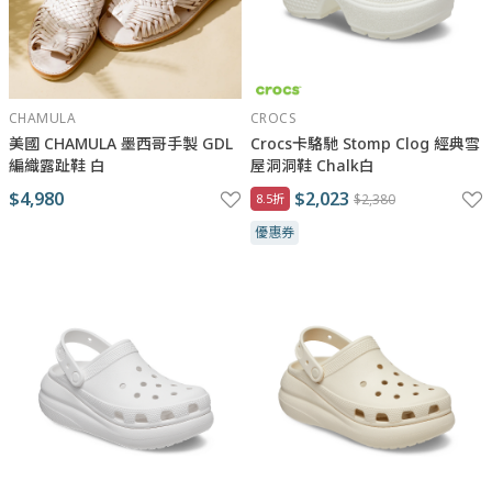
CHAMULA
CROCS
美國 CHAMULA 墨西哥手製 GDL
Crocs卡駱馳 Stomp Clog 經典雪
編織露趾鞋 白
屋洞洞鞋 Chalk白
$4,980
$2,023
8.5折
$2,380
優惠券