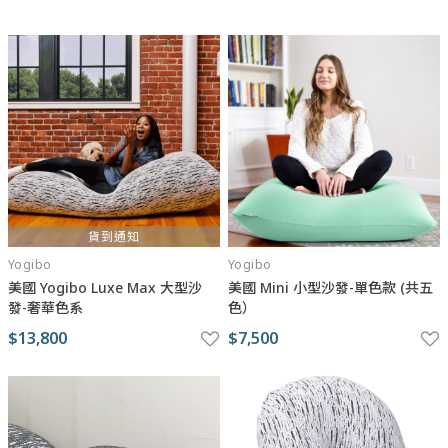
彈性的同時保有透氣，達到親膚之餘更服貼任一姿勢與身形，完整
包覆腰間，讓你得到真正的放鬆。
【台灣獨家嚴選填充粒】歷經長時間的測試與實際使用，在不斷調
整下，終於搭配出最適用的填充粒。保有彈性的情況下，還能擁有
強度不碎裂扁塌，如此便能溫柔支撐每一個家庭成員，還能補充永
續陪伴。
貨到通知
Yogibo
Yogibo
美國 Yogibo Luxe Max 大型沙
美國 Mini 小型沙發-單色款 (共五
發-奢華色系
色）
$13,800
$7,500