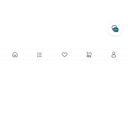
開啟 LINE 對話
專人服務時間
每週一至週五 10:00 - 17:30
收到訊息後，客服人員會於上述時間依序為您處理
透過 Messenger 交談
透過 Instagram 交談
MARAIS 瑪黑家居選物 從細微的感動出發，透過來自世界各地的
好設計，傳遞最直接而純真的品味溫度。
與瑪黑對話