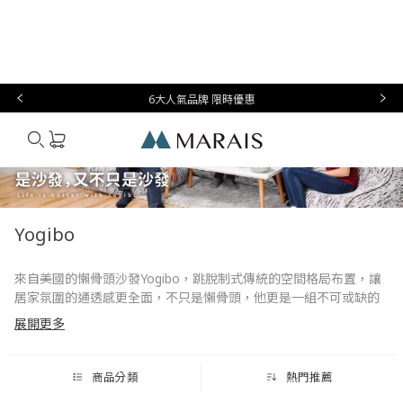
本月必
台灣設
生
時
家
香
禮物指
買
計
活
尚
居
氛
南
6大人氣品牌 限時優惠
Marais
Yogibo
來自美國的懶骨頭沙發Yogibo，跳脫制式傳統的空間格局布置，讓
居家氛圍的通透感更全面，不只是懶骨頭，他更是一組不可或缺的
沙發。我們擁有各式大小的懶骨頭，根據不同格局提供更多元性的
展開更多
選擇，不僅如此，外觀選品上還提供幾十種顏色、特殊拼接色、高
質感大理石紋，讓每個家都擁有不同的悠式風格。
兩大特點：
商品分類
熱門推薦
【美國獨家透氣彈性布】採用高密度針織與彈性纖維，加強強度與