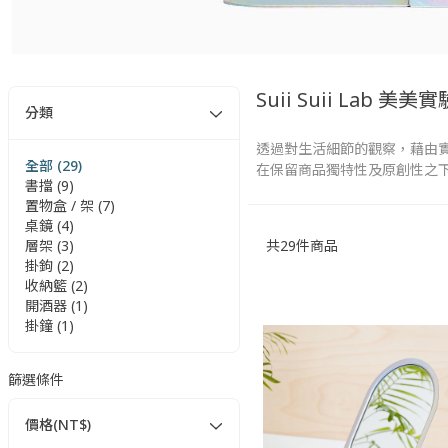
Suii Suii Lab 美美
分類
透過對生活細節的觀察，藉由
全部 (29)
在保留商品獨特性及原創性之
書擋 (9)
置物盒 / 架 (7)
桌鏡 (4)
共
29
件商品
層架 (3)
掛鉤 (2)
收納籃 (2)
開酒器 (1)
掛鐘 (1)
篩選條件
價格(NT$)