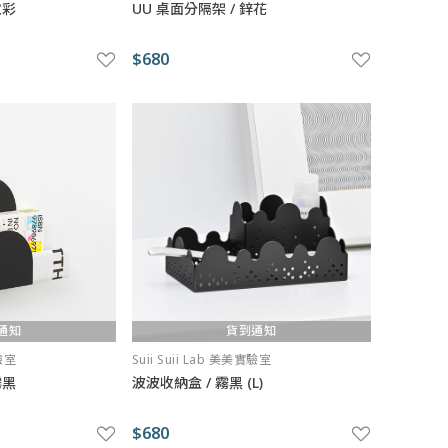
霓彩
UU 桌面分隔架 / 鋅花
$680
通知
貨到通知
實驗室
Suii Suii Lab 美美實驗室
霧黑
波波收納盒 / 霧黑 (L)
$680