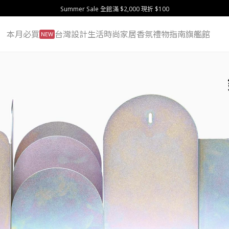
Summer Sale 全館滿 $2,000 現折 $100
本月必買
台灣設計
生活
時尚
家居
香氛
禮物指南
旗艦館
NEW