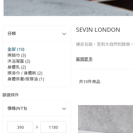
SEVIN LONDON
分類
褪去包裝，受到大自然的啟發，S
全部 (10)
擦臉巾 (3)
品牌創辦人 Sevin Ers
展開更多
沐浴凝露 (2)
身體乳 (2)
Sevin Erisin 會親自
擦澡巾 / 身體刷 (2)
身體保養/按摩油 (1)
共
10
件商品
秉持清新英倫一貫的極簡姿態，
緻的方式打造個人空間與風格
篩選條件
價格(NT$)