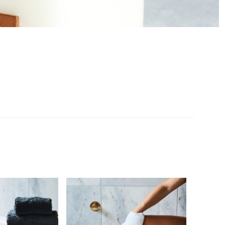
生活帶進天堂般的感受，以香氣喚醒感官。
用中性色調大地色，融合自然紋理與現代設計曲線，以最時髦精