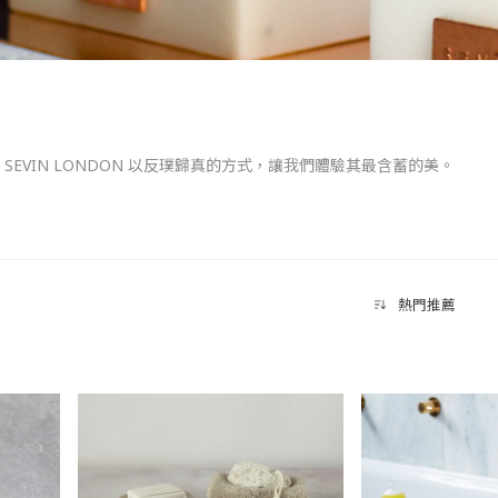
EVIN LONDON 以反璞歸真的方式，讓我們體驗其最含蓄的美。
in 於旅行中遇見各種神奇豐富的色彩與香氣，將所有靈感整合歸納後，將日常
參與每一次的產品設計與發想，並以量產的方式將產品做到最精緻化。
SEVIN 產品承載著自己獨特的故事，精心挑選最頂級的天然原料，採
熱門推薦
。