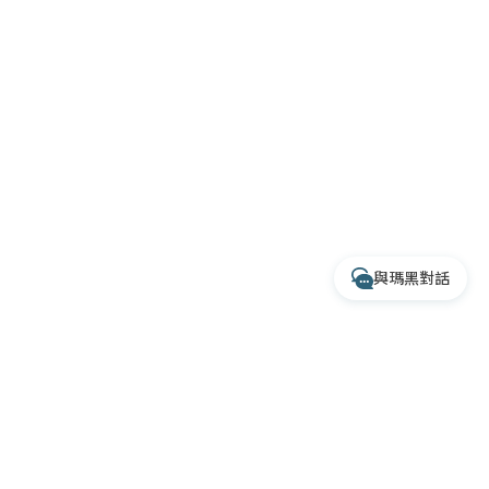
透過 Instagram 交談
專人服務時間
每週一至週五 10:00 - 17:30
收到訊息後，客服人員會於上述時間依序為您
處理
與瑪黑對話