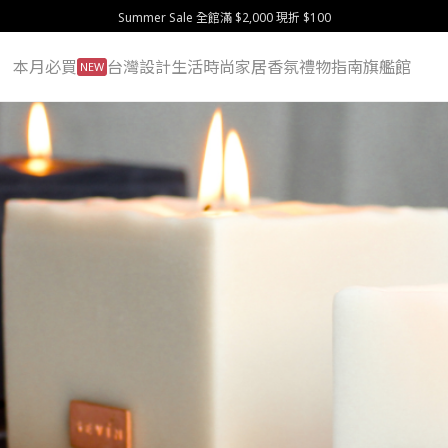
Summer Sale 全館滿 $2,000 現折 $100
本月必買
台灣設計
生活
時尚
家居
香氛
禮物指南
旗艦館
NEW