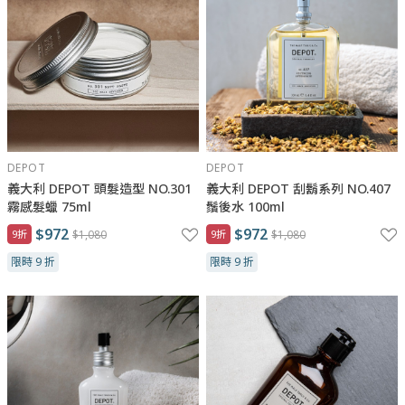
DEPOT
DEPOT
義大利 DEPOT 頭髮造型 NO.301
義大利 DEPOT 刮鬍系列 NO.407
霧感髮蠟 75ml
鬚後水 100ml
$972
$972
9折
$1,080
9折
$1,080
限時 9 折
限時 9 折