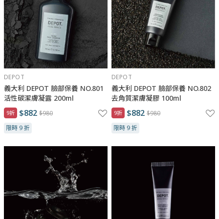
DEPOT
DEPOT
義大利 DEPOT 臉部保養 NO.801
義大利 DEPOT 臉部保養 NO.802
活性碳潔膚凝露 200ml
去角質潔膚凝膠 100ml
$882
$882
9折
$980
9折
$980
限時 9 折
限時 9 折