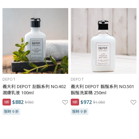
DEPOT
DEPOT
義大利 DEPOT 刮鬍系列 NO.402
義大利 DEPOT 鬍鬚系列 NO.501
潤膚乳液 100ml
鬍鬚洗潔精 250ml
$882
$972
9折
$980
9折
$1,080
限時 9 折
限時 9 折