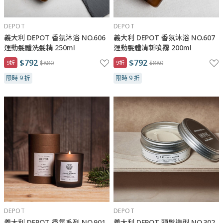
DEPOT
DEPOT
義大利 DEPOT 香氛沐浴 NO.606
義大利 DEPOT 香氛沐浴 NO.607
運動髮體洗髮精 250ml
運動髮體清新噴霧 200ml
$792
$792
9折
$880
9折
$880
限時 9 折
限時 9 折
DEPOT
DEPOT
義大利 DEPOT 香氛系列 NO.901
義大利 DEPOT 頭髮造型 NO.302