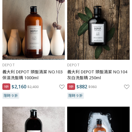
DEPOT
DEPOT
義大利 DEPOT 頭髮清潔 NO.103
義大利 DEPOT 頭髮清潔 NO.104
保濕洗髮精 1000ml
灰白洗髮精 250ml
$2,160
$882
9折
$2,400
9折
$980
限時 9 折
限時 9 折