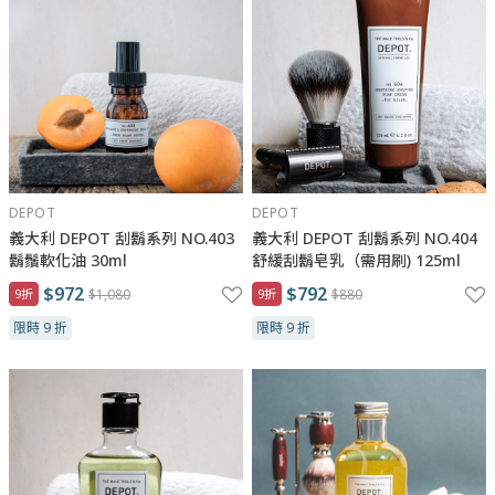
DEPOT
DEPOT
義大利 DEPOT 刮鬍系列 NO.403
義大利 DEPOT 刮鬍系列 NO.404
鬍鬚軟化油 30ml
舒緩刮鬍皂乳（需用刷) 125ml
$972
$792
9折
$1,080
9折
$880
限時 9 折
限時 9 折