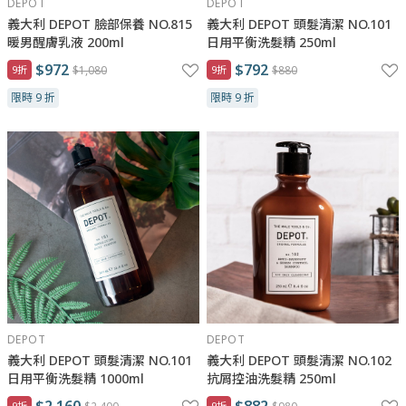
DEPOT
DEPOT
義大利 DEPOT 臉部保養 NO.815
義大利 DEPOT 頭髮清潔 NO.101
暖男醒膚乳液 200ml
日用平衡洗髮精 250ml
$972
$792
9折
$1,080
9折
$880
限時 9 折
限時 9 折
DEPOT
DEPOT
義大利 DEPOT 頭髮清潔 NO.101
義大利 DEPOT 頭髮清潔 NO.102
日用平衡洗髮精 1000ml
抗屑控油洗髮精 250ml
$2,160
$882
9折
9折