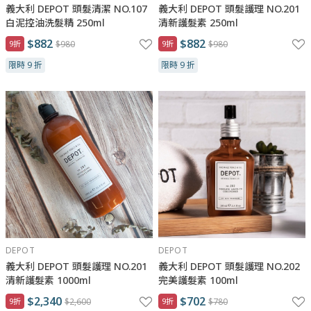
義大利 DEPOT 頭髮清潔 NO.107
義大利 DEPOT 頭髮護理 NO.201
白泥控油洗髮精 250ml
清新護髮素 250ml
$882
$882
9折
$980
9折
$980
限時 9 折
限時 9 折
DEPOT
DEPOT
義大利 DEPOT 頭髮護理 NO.201
義大利 DEPOT 頭髮護理 NO.202
清新護髮素 1000ml
完美護髮素 100ml
$2,340
$702
9折
$2,600
9折
$780