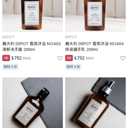
DEPOT
DEPOT
義大利 DEPOT 香氛沐浴 NO.603
義大利 DEPOT 香氛沐浴 NO.604
清新洗手露 200ml
保濕護手乳 200ml
$792
$792
9折
$880
9折
$880
限時 9 折
限時 9 折