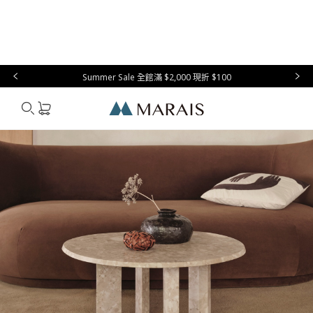
本月必
台灣設
生
時
家
香
禮物指
買
計
活
尚
居
氛
南
Summer Sale 全館滿 $2,000 現折 $100
Marais