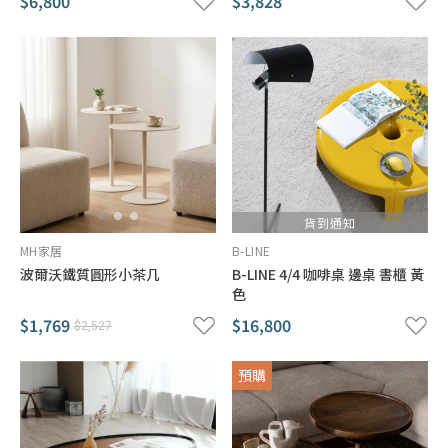
$6,800
$3,828
貨到通知
MH家居
B-LINE
波爾沃鐵質圓形小茶几
B-LINE 4/4 咖啡桌 邊桌 書櫃 黃
色
$1,769
$16,800
$2,527
預購