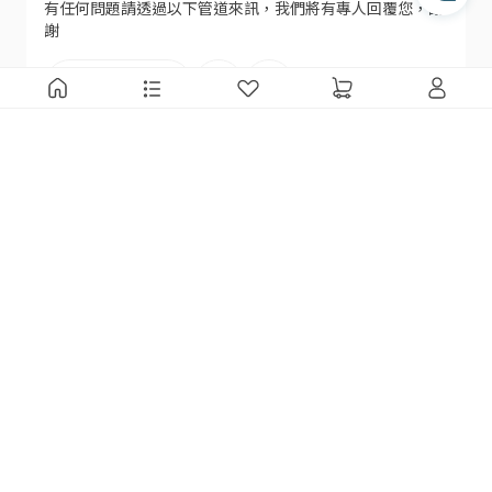
有任何問題請透過以下管道來訊，我們將有專人回覆您，謝
謝
透過 Instagram 交談
瑪黑線上客服
瑪黑家居
追蹤瑪黑
會員服務
門市據點
LINE 官方帳號
線上客服
瑪黑餐飲
Facebook
幫助中心
關於我們
Instagram
防詐騙提醒
夥伴招募
Youtube
使用條款
隱私權政策
商務洽詢
企業採購 / 送禮
銷售 / 商務合作
設計師方案