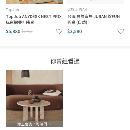
TopJob
居然 JURAN
TopJob ANYDESK NEST PRO
台灣 居然家居 JURAN 綻FUN
玩彩摺疊升降桌
圓桌 (自然)
$5,880
$2,580
$6,480
你曾經看過
線上售完，可洽門市