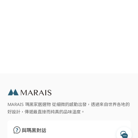
設計國別
丹麥
材質
大理石
尺寸
67 × 67 × 35 公分
清潔說明
以乾濕布擦拭
與瑪黑對話
大理石為 天然材質，每件商品的 紋理與
注意事項
色調 可能略有不同，屬正常現象。
若有任何產品相關或訂單服務問題？
請透過以下管道來訊，我們將有專人回覆您。
MARAIS 瑪黑家居選物 從細微的感動出發，透過來自世界各地的
好設計，傳遞最直接而純真的品味溫度。
開啟 LINE 對話
專人服務時間
每週一至週五 10:00 - 17:30
與瑪黑對話
收到訊息後，客服人員會於上述時間依序為您處理
透過 Messenger 交談