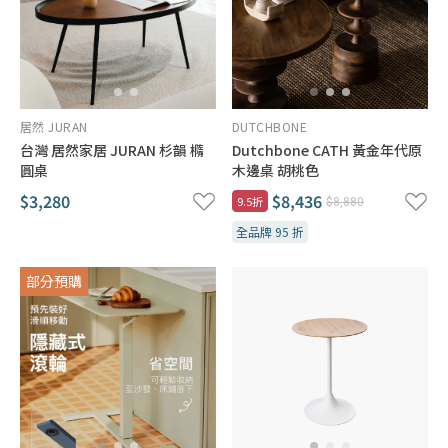
居然 JURAN
DUTCHBONE
台灣 居然家居 JURAN 杉韻 橢
Dutchbone CATH 黃金年代原
圓桌
木邊桌 胡桃色
$3,280
$8,436
9.5折
$8,880
全品牌 95 折
部分預購