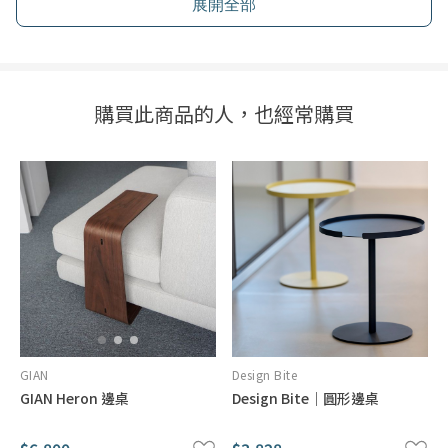
展開全部
Rareraw
韓國 rareraw CYLINDER 圓形邊桌 (五色）
$5,396
購買此商品的人，也經常購買
9.5折
$5,680
GIAN
Design Bite
GIAN Heron 邊桌
Design Bite｜圓形邊桌