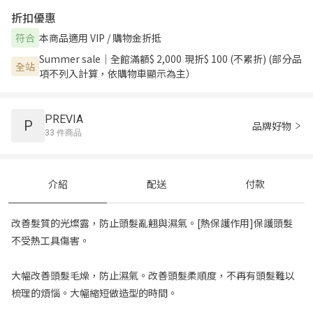
折扣優惠
本商品適用 VIP / 購物金折抵
符合
Summer sale｜全館滿額$ 2,000 現折$ 100 (不累折) (部分品
全站
項不列入計算，依購物車顯示為主）
PREVIA
P
品牌好物
33 件商品
介紹
配送
付款
改善髮質的光燦露，防止頭髮亂翹與濕氣。[熱保護作用]保護頭髮
不受熱工具傷害。
大幅改善頭髮毛燥，防止濕氣。改善頭髮柔順度，不再有頭髮難以
梳理的煩惱。大幅縮短做造型的時間。