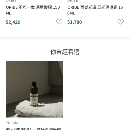
ORIBE
ORIBE
成分迅速發揮效果。
ORIBE 不可一世 深層髮膜 150
ORIBE 盲從光澤 反光保濕霜 15
[何謂幹細胞] 母細胞的總稱，非特化細胞，具有可以分化成體內其
ML
0ML
他細胞的能力。
$2,420
$1,780
[有機認證作物萃取液] 我們產品裡的有效成分與香氣成分都是利用
水萃取出來的，不使用酒精、防腐劑、甘油。保證最頂級的品質、
可信度與天然性。
你曾經看過
甘蔗萃取原料製作的環保容器與包裝
將甘蔗轉變為植物來源聚乙烯的創新技術。我們選擇了這種生產系
統所獲得的材料，選用這種材料製作減少二氧化碳排放量的容器與
包裝，保護我們的周圍環境。我們堅持使用環保原料之政策，以此
為原則選用所有原料。
【亞麻籽直潤】系列
有機認證／杏仁萃取成分配方
打造柔順光澤秀髮
【前調】清新系：葡萄柚、野花、蘋果【中調】花香系：牡丹／芍
藥、茉莉、橙花【尾調】焦味系：白麝香、琥珀木
PREVIA
大幅改善頭髮毛燥，防止濕氣。 改善頭髮柔順度，不再有頭髮難以
義大利PREVIA 亞麻籽直潤光燦