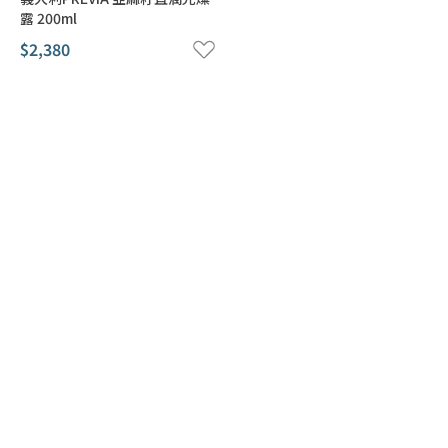
梳理的煩惱。 大幅縮短做造型的時間
露 200ml
$2,380