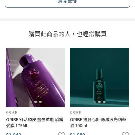
展開全部
ORIBE
ORIBE 傾城貴妃 豐盈打底噴霧 200ML
$1,380
購買此商品的人，也經常購買
ORIBE
ORIBE
ORIBE 舒活頭皮 豐盈賦能 瞬護
ORIBE 捲髮心計 絲絨波光精華
髮膜 175ML
油 100ml
$1,840
$1,880