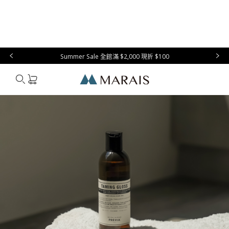
本月必
台灣設
生
時
家
香
禮物指
買
計
活
尚
居
氛
南
Summer Sale 全館滿 $2,000 現折 $100
Marais