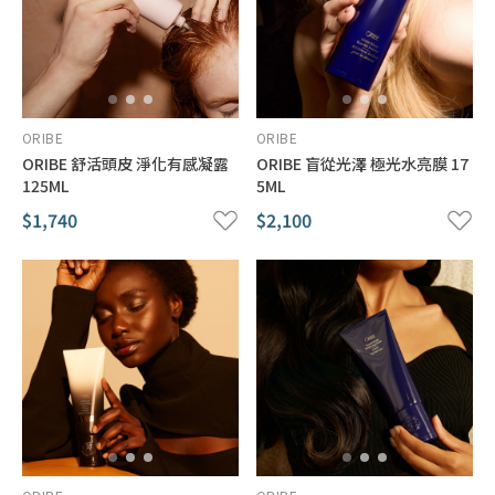
為了保護自然，我們致力於天然產品的研發。
我們的產品不含界面活性劑、防腐劑、石油系溶劑、合成色素等成
分，原料都只使用品質有保證的產品。我們產品中所使用的有效成
分都是來自健康、環保的有機認證／生機農法認證原料，利用創新
的技術製程萃取／調配而成。我們的產品均使用天然成分，而且不
ORIBE
ORIBE
使用硫酸鹽、二乙醇胺、三乙醇胺、礦物油、乙醇胺、合成色素、
ORIBE 舒活頭皮 淨化有感凝露
ORIBE 盲從光澤 極光水亮膜 17
羊毛脂、二苯酮、DMDM尿囊素、尿素醛等成分。藉由去除化學物
125ML
5ML
質、降低頭髮上產生的靜電就能減少大氣中的汙染物質、不純物質
$1,740
$2,100
附著在頭髮上。使用純淨產品減少化學物質就能保持美麗的秀髮。
源自＜自然＞的啟發，高雅的香氣
我們與高級香水廠商合作，創造出美好的香氣！源自＜自然＞的啟
發，細膩的香氣將喚起心中的感動。只要用過一次就會難以忘懷。
如同品牌的象徵，獨一無二的＜唯一香氣＞。
義大利生產有機認證／生機農法認證的有效成分
我們選用的是使用創新且能永續經營技術生產的植物性有效成分，
獨家專利技術製作的生物液化作物分子配方，讓我們產品裡的有效