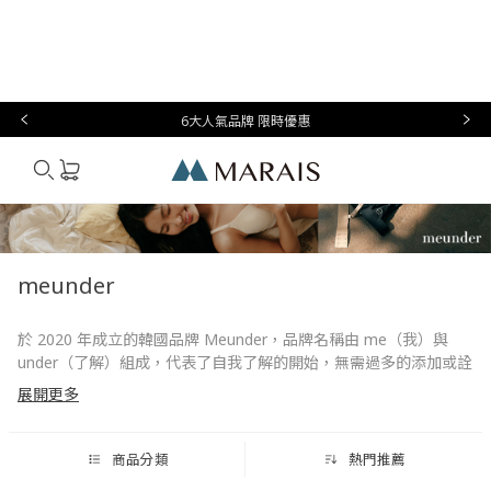
本月必
台灣設
生
時
家
香
禮物指
買
計
活
尚
居
氛
南
6大人氣品牌 限時優惠
Marais
meunder
於 2020 年成立的韓國品牌 Meunder，品牌名稱由 me（我）與
under（了解）組成，代表了自我了解的開始，無需過多的添加或詮
釋，從大自然中就能找到生活的真諦。
展開更多
所有 Meunder 產品均由自家開發、設計與製造，並積極與擁有超過
25 年經驗的專家合作生產；包含品牌所使用之布料、包裝等皆經過
商品分類
熱門推薦
國內與全球安全認證與專利，一絲不苟的嚴選態度，盡可能地讓穿