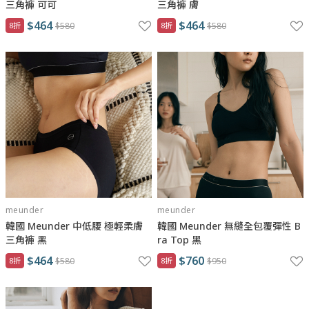
三角褲 可可
三角褲 膚
$464
$464
8折
$580
8折
$580
meunder
meunder
韓國 Meunder 中低腰 極輕柔膚
韓國 Meunder 無縫全包覆彈性 B
三角褲 黑
ra Top 黑
$464
$760
8折
$580
8折
$950