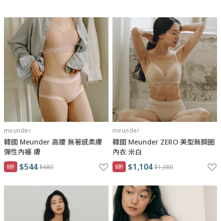
著者更為安心。
Meunder 內衣採用 Lenzing 生產的 Tencel™ 莫代爾製成，僅使用
奧地利或其他歐洲國家森林中，經過 FSC 認證的山毛櫸木為原料，
同時使用再生能源萃取的紙漿、再經過轉化為纖維並將其紡製成
線。過程中所產生的 99% 化學成分都會經過回收。
堅持使用莫代爾與天然再生原料，100% 能夠生物降解的成分，讓
所有產品不僅能穿得安心，身體也能放鬆呼吸，如同品牌所堅持的
「for me, for earth! 穿得自然，穿得健康！」。
meunder
meunder
韓國 Meunder 高腰 無著感柔膚
韓國 Meunder ZERO 美型無鋼圈
彈性內褲 膚
內衣 米白
$544
$1,104
8折
$680
8折
$1,380