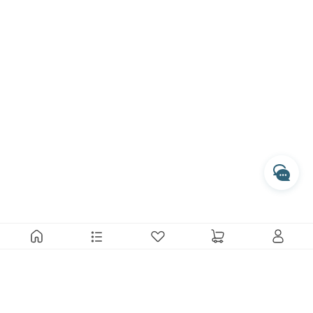
與瑪黑對話
若有任何產品相關或訂單服務問題？
請透過以下管道來訊，我們將有專人回覆您。
開啟 LINE 對話
專人服務時間
每週一至週五 10:00 - 17:30
收到訊息後，客服人員會於上述時間依序為您處理
透過 Messenger 交談
透過 Instagram 交談