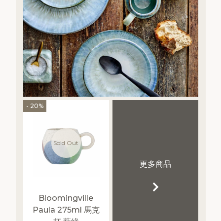
- 20%
Sold Out
更多商品
Bloomingville
Paula 275ml 馬克