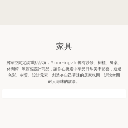
家具
居家空間定調重點品項，Bloomingville擁有沙發、櫥櫃、餐桌、
休閒椅…等豐富設計商品，讓你在挑選中享受日常美學驚喜，透過
色彩、材質、設計元素，創造令自己著迷的居家氛圍，訴說空間
耐人尋味的故事。