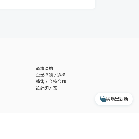
透過 Messenger 交談
透過 Instagram 交談
專人服務時間
每週一至週五 10:00 - 17:30
商務洽詢
收到訊息後，客服人員會於上述時間依序為您
企業採購 / 送禮
處理
銷售 / 商務合作
設計師方案
與瑪黑對話