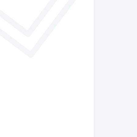
與瑪黑對話
若有任何產品相關或訂單服務問題？
請透過以下管道來訊，我們將有專人回覆您。
開啟 LINE 對話