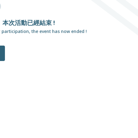
D
本次活動已經結束 !
 participation, the event has now ended !