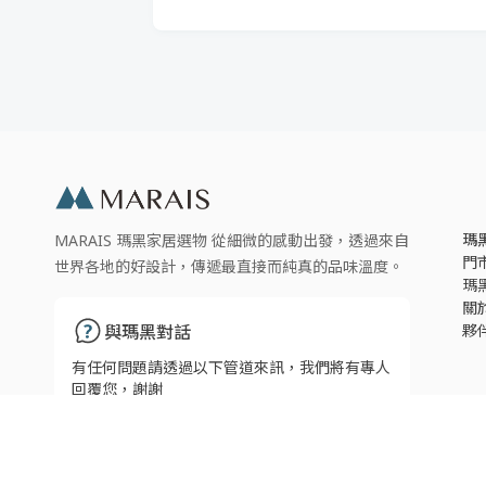
瑪
MARAIS 瑪黑家居選物 從細微的感動出發，透過來自
門
世界各地的好設計，傳遞最直接而純真的品味溫度。
瑪
關
夥
與瑪黑對話
有任何問題請透過以下管道來訊，我們將有專人
回覆您，謝謝
瑪黑線上客服