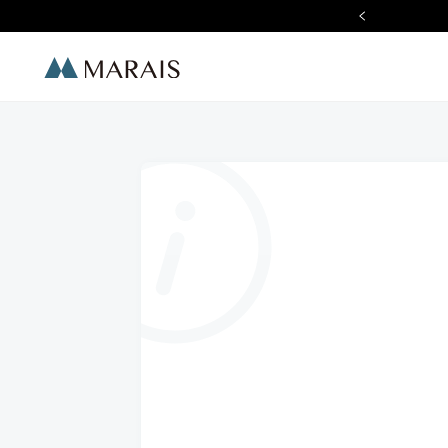
ummer Chill 夏日質感生活節
Marais