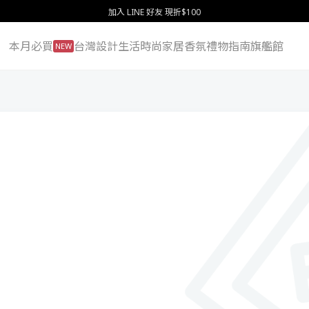
加入 LINE 好友 現折$100
本月必買
台灣設計
生活
時尚
家居
香氛
禮物指南
旗艦館
NEW